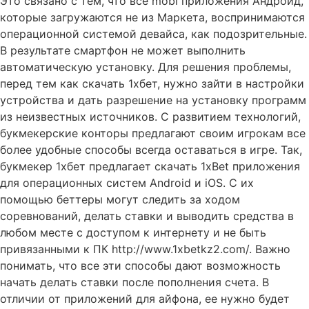
Это связано с тем, что все mobi приложения Андроид,
которые загружаются не из Маркета, воспринимаются
операционной системой девайса, как подозрительные.
В результате смартфон не может выполнить
автоматическую установку. Для решения проблемы,
перед тем как скачать 1хбет, нужно зайти в настройки
устройства и дать разрешение на установку программ
из неизвестных источников. С развитием технологий,
букмекерские конторы предлагают своим игрокам все
более удобные способы всегда оставаться в игре. Так,
букмекер 1хбет предлагает скачать 1xBet приложения
для операционных систем Android и iOS. С их
помощью беттеры могут следить за ходом
соревнований, делать ставки и выводить средства в
любом месте с доступом к интернету и не быть
привязанными к ПК http://www.1xbetkz2.com/. Важно
понимать, что все эти способы дают возможность
начать делать ставки после пополнения счета. В
отличии от приложений для айфона, ее нужно будет