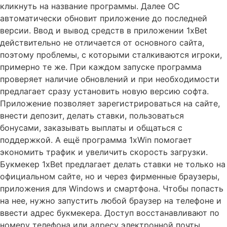
кликнуть на название программы. Далее ОС
автоматически обновит приложение до последней
версии. Ввод и вывод средств в приложении 1xBet
действительно не отличается от основного сайта,
поэтому проблемы, с которыми сталкиваются игроки,
примерно те же. При каждом запуске программа
проверяет наличие обновлений и при необходимости
предлагает сразу установить новую версию софта.
Приложение позволяет зарегистрироваться на сайте,
внести депозит, делать ставки, пользоваться
бонусами, заказывать выплаты и общаться с
поддержкой. А ещё программа 1xWin помогает
экономить трафик и увеличить скорость загрузки.
Букмекер 1xBet предлагает делать ставки не только на
официальном сайте, но и через фирменные браузеры,
приложения для Windows и смартфона. Чтобы попасть
на нее, нужно запустить любой браузер на телефоне и
ввести адрес букмекера. Доступ восстанавливают по
номеру телефона или адресу электронной почты,