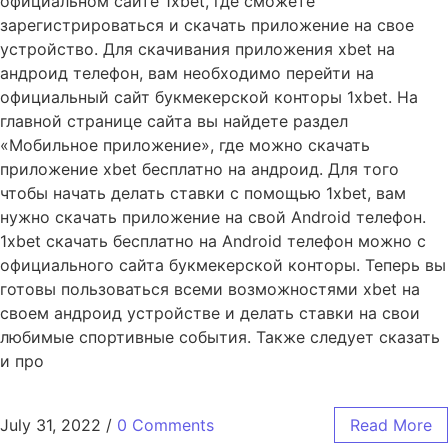
официальном сайте 1xbet, где сможете
зарегистрироваться и скачать приложение на свое
устройство. Для скачивания приложения xbet на
андроид телефон, вам необходимо перейти на
официальный сайт букмекерской конторы 1xbet. На
главной странице сайта вы найдете раздел
«Мобильное приложение», где можно скачать
приложение xbet бесплатно на андроид. Для того
чтобы начать делать ставки с помощью 1xbet, вам
нужно скачать приложение на свой Android телефон.
1xbet скачать бесплатно на Android телефон можно с
официального сайта букмекерской конторы. Теперь вы
готовы пользоваться всеми возможностями xbet на
своем андроид устройстве и делать ставки на свои
любимые спортивные события. Также следует сказать
и про
July 31, 2022
/
0 Comments
Read More