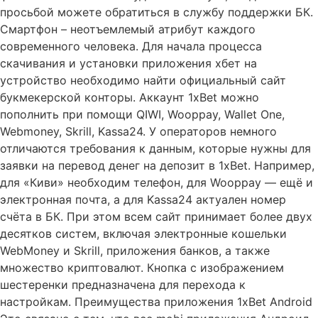
просьбой можете обратиться в службу поддержки БК.
Смартфон – неотъемлемый атрибут каждого
современного человека. Для начала процесса
скачивания и установки приложения хбет на
устройство необходимо найти официальный сайт
букмекерской конторы. Аккаунт 1xBet можно
пополнить при помощи QIWI, Wooppay, Wallet One,
Webmoney, Skrill, Kassa24. У операторов немного
отличаются требования к данным, которые нужны для
заявки на перевод денег на депозит в 1xBet. Например,
для «Киви» необходим телефон, для Wooppay — ещё и
электронная почта, а для Kassa24 актуален номер
счёта в БК. При этом всем сайт принимает более двух
десятков систем, включая электронные кошельки
WebMoney и Skrill, приложения банков, а также
множество криптовалют. Кнопка с изображением
шестеренки предназначена для перехода к
настройкам. Преимущества приложения 1xBet Android