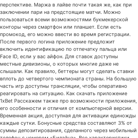
перспективе. Маржа в лайве почти такая же, как при
заключении пари на предстоящие матчи. Можно
пользоваться всеми возможностями букмекерской
конторы через смартфон или планшет. Если есть
промокод, его можно ввести во время регистрации.
После первого логина приложение предложит
включить идентификацию по отпечатку пальца или
Face ID, если у вас айфон. Для ставок доступны
местные дивизионы, о которых многие даже не
слышали. Как правило, беттеры могут сделать ставки
вплоть до четвертого чемпионата страны. На большую
часть игр доступны трансляции, чтобы оперативно
реагировать на ситуацию. Как скачать приложение
1xBet Расскажем также про возможности приложения,
его особенности и отличия от компьютерной версии.
Временная акция, доступная для активации единожды
каждые сутки. Бонусные средства составляют 3% от
суммы депозитирования, сделанного через мобильный
телефон с номером «Билайна». Все характеристики