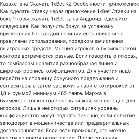
Казахстана Скачать 1xBet KZ Особенности приложения:
Как сделать ставку через приложение 1xBet Ставки на
бокс Чтобы скачать 1xBet kz на Андроид, сделайте
следующее: Как получить бонус за установку
приложения По каждой позиции есть описание с
правилами использования, порядком зачисления
выигранных средств. Мнения игроков о букмекерской
конторе встречаются разные. Если говорить о плюсах,
то гемблерам нравится разнообразная линия и
широкая роспись коэффициентов. Для участия надо
перейти на страницу бонусного предложения и
согласиться, а затем заключить пари с котировкой от
1,8 и суммой минимум 485 тенге. Маржа в
букмекерской конторе очень низкая, что выгодно для
игроков. Лишь в некоторых ситуациях уровень
коэффициентов могут поднять точечно, если событие
заподозрят в мошенничестве или предварительных
договоренностях. Если есть промокод, его можно
ввести во время регистрации. После создания