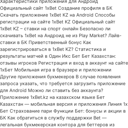
Характеристики приложения для Андроид
Официальный сайт 1xBet Создание профиля в БК
Скачать приложение 1xBet KZ на Android Способы
регистрации на сайте 1xBet KZ Официальный сайт
1хBet KZ – ставки на спорт онлайн Безопасно ли
скачивать 1xBet на Андроид не из Play Market? Лайв-
ставки в БК Приветственный бонус Как
зарегистрироваться в 1xBet KZ? Статистика и
результаты матчей в Один Икс Бет Бет Казахстан:
отзывы игроков Регистрация и вход в аккаунт на сайте
1хБет Мобильная игра в браузере и приложении
Другие приложения букмекеров В случае появления
запроса указать, что требуется загрузить приложение
для Android Можно ли ставить без аккаунта?
Приложение 1xBet.kz на казахском языке Бет
Казахстан — мобильная версия и приложения Линия 1х
Бет Страхование пари Функции Бет: бонусы и акции в
БК Как обратиться в службу поддержки Bet —
легальная букмекерская контора для беттеров из