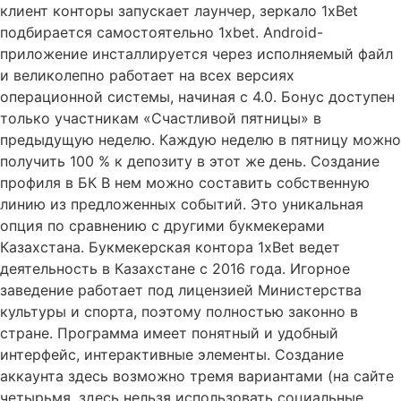
клиент конторы запускает лаунчер, зеркало 1xBet
подбирается самостоятельно 1xbet. Android-
приложение инсталлируется через исполняемый файл
и великолепно работает на всех версиях
операционной системы, начиная с 4.0. Бонус доступен
только участникам «Счастливой пятницы» в
предыдущую неделю. Каждую неделю в пятницу можно
получить 100 % к депозиту в этот же день. Создание
профиля в БК В нем можно составить собственную
линию из предложенных событий. Это уникальная
опция по сравнению с другими букмекерами
Казахстана. Букмекерская контора 1xBet ведет
деятельность в Казахстане с 2016 года. Игорное
заведение работает под лицензией Министерства
культуры и спорта, поэтому полностью законно в
стране. Программа имеет понятный и удобный
интерфейс, интерактивные элементы. Создание
аккаунта здесь возможно тремя вариантами (на сайте
четырьмя, здесь нельзя использовать социальные