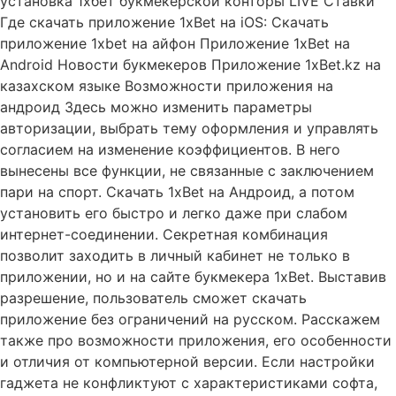
установка 1хбет букмекерской конторы LIVE Ставки
Где скачать приложение 1xBet на iOS: Скачать
приложение 1xbet на айфон Приложение 1xBet на
Android Новости букмекеров Приложение 1xBet.kz на
казахском языке Возможности приложения на
андроид Здесь можно изменить параметры
авторизации, выбрать тему оформления и управлять
согласием на изменение коэффициентов. В него
вынесены все функции, не связанные с заключением
пари на спорт. Скачать 1xBet на Андроид, а потом
установить его быстро и легко даже при слабом
интернет-соединении. Секретная комбинация
позволит заходить в личный кабинет не только в
приложении, но и на сайте букмекера 1xBet. Выставив
разрешение, пользователь сможет скачать
приложение без ограничений на русском. Расскажем
также про возможности приложения, его особенности
и отличия от компьютерной версии. Если настройки
гаджета не конфликтуют с характеристиками софта,