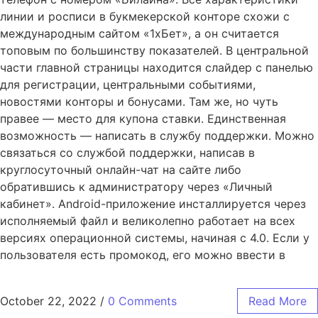
линии и росписи в букмекерской конторе схожи с
международным сайтом «1хБет», а он считается
топовым по большинству показателей. В центральной
части главной страницы находится слайдер с панелью
для регистрации, центральными событиями,
новостями конторы и бонусами. Там же, но чуть
правее — место для купона ставки. Единственная
возможность — написать в службу поддержки. Можно
связаться со службой поддержки, написав в
круглосуточный онлайн-чат на сайте либо
обратившись к администратору через «Личный
кабинет». Android-приложение инсталлируется через
исполняемый файл и великолепно работает на всех
версиях операционной системы, начиная с 4.0. Если у
пользователя есть промокод, его можно ввести в
October 22, 2022
/
0 Comments
Read More