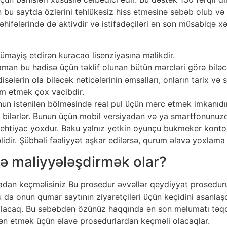
ın bu saytda özlərini təhlükəsiz hiss etməsinə səbəb olub v
hifələrində də aktivdir və istifadəçiləri ən son müsabiqə xəb
 nümayiş etdirən kuracao lisenziyasına malikdir.
aman bu hadisə üçün təklif olunan bütün mərcləri görə biləc
disələrin ola biləcək nəticələrinin əmsalları, onların tarix və
m etmək çox vacibdir.
nun istənilən bölməsində real pul üçün mərc etmək imkanıdır
bilərlər. Bunun üçün mobil versiyadan və ya smartfonunuzda
ehtiyac yoxdur. Baku yalnız yetkin oyunçu bukmeker konto
məlidir. Şübhəli fəaliyyət aşkar edilərsə, qurum əlavə yoxl
 maliyyələşdirmək olar?
an keçməlisiniz Bu prosedur əvvəllər qeydiyyat prosedurun
u da onun qumar saytının ziyarətçiləri üçün keçidini asanla
i olacaq. Bu səbəbdən özünüz haqqında ən son məlumatı təq
ən etmək üçün əlavə prosedurlardan keçməli olacaqlar.