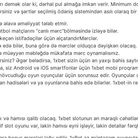
 demək olar ki, dərhal pul almağa imkan verir. Minimum do
rsiniz və şərtlər seçilmiş ödəniş sistemindən asılı olaraq b
ə əlavə əməliyyat tələb etmir.
bol matçlarını “canlı mərc”bölməsində izləyə bilər.
keçən istifadəçilər üçün əlçatandırMərclər.
ə edə bilər, buna görə də mərclər olduqca dəyişkən olacaq.
 müəyyən məbləğdə mükafata mərc oynamalısınız.
yirsiniz? Əgər belədirsə, 1xbet sizin üçün ən yaxşı bahis sa
ızsa, siz Android və iOS smartfonlar üçün 1xbet mobi proqram
övcudluğu oyun oyunçular üçün sorunsuz edir. Oyunçular dün
dman hadisələri və ya oyunlarına bahis edə bilərlər. 1xbet-
k və hamısı qalib olacaq. 1xbet slotunun ən maraqlı cəhətl
slot oyunu var, lakin hamısı eyni işləyir, lakin detallar fərq
onra bonus mərcləri ləğv edilir. 1xBet az müntəzəm oyunçula