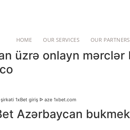
HOME
OUR SERVICES
OUR PARTNERS
n üzrə onlayn mərclər 
.co
rkəti 1xBet giriş ᐉ aze 1xbet.com
Bet Azərbaycan bukmeke