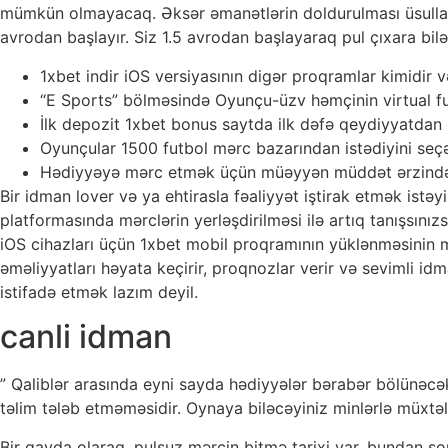
mümkün olmayacaq. Əksər əmanətlərin doldurulması üsulları
avrodan başlayır. Siz 1.5 avrodan başlayaraq pul çıxara bilə
1xbet indir iOS versiyasının digər proqramlar kimidir v
“E Sports” bölməsində Oyunçu-üzv həmçinin virtual fut
İlk depozit 1xbet bonus saytda ilk dəfə qeydiyyatdan 
Oyunçular 1500 futbol mərc bazarından istədiyini seç
Hədiyyəyə mərc etmək üçün müəyyən müddət ərzində
Bir idman lover və ya ehtirasla fəaliyyət iştirak etmək istə
platformasında mərclərin yerləşdirilməsi ilə artıq tanışsın
iOS cihazları üçün 1xbet mobil proqramının yüklənməsinin m
əməliyyatları həyata keçirir, proqnozlar verir və sevimli i
istifadə etmək lazım deyil.
canli idman
” Qaliblər arasında eyni sayda hədiyyələr bərabər bölünəcə
təlim tələb etməməsidir. Oynaya biləcəyiniz minlərlə müxtəlif 
Bir qayda olaraq, pulsuz mərcin bitmə tarixi var, bundan s