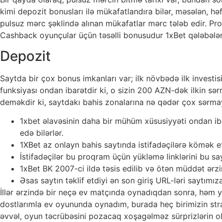
kimi depozit bonusları ilə mükafatlandıra bilər, məsələn, h
pulsuz mərc şəklində alınan mükafatlar mərc tələb edir. Pro
Cashback oyunçular üçün təsəlli bonusudur 1xBet qələbələr v
Depozit
Saytda bir çox bonus imkanları var; ilk növbədə ilk invest
funksiyası ondan ibarətdir ki, o sizin 200 AZN-dək ilkin s
deməkdir ki, saytdakı bahis zonalarına nə qədər çox sərma
1xbet əlavəsinin daha bir mühüm xüsusiyyəti ondan ibar
edə bilərlər.
1XBet az onlayn bahis saytında istifadəçilərə kömək et
İstifadəçilər bu proqram üçün yükləmə linklərini bu sa
1xBet BK 2007-ci ildə təsis edilib və ötən müddət ərz
Əsas saytın təklif etdiyi ən son giriş URL-ləri saytımıza
İllər ərzində bir neçə ev matçında oynadıqdan sonra, həm y
dostlarımla ev oyununda oynadım, burada heç birimizin str
əvvəl, oyun təcrübəsini pozacaq xoşagəlməz sürprizlərin ol