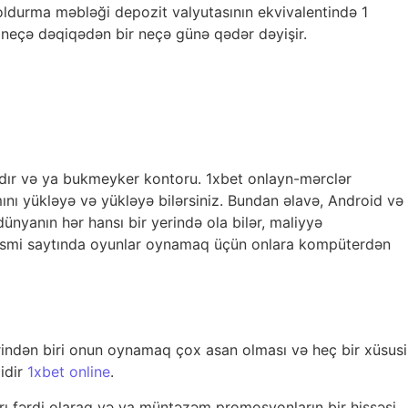
ldurma məbləği depozit valyutasının ekvivalentində 1
ir neçə dəqiqədən bir neçə günə qədər dəyişir.
ytıdır və ya bukmеykеr kontoru. 1xbet onlayn-mərclər
ını yükləyə və yükləyə bilərsiniz. Bundan əlavə, Android və
yanın hər hansı bir yerində ola bilər, maliyyə
in rəsmi saytında oyunlar oynamaq üçün onlara kompüterdən
ərindən biri onun oynamaq çox asan olması və heç bir xüsusi
lidir
1xbet online
.
rı fərdi olaraq və ya müntəzəm promosyonların bir hissəsi