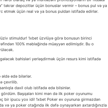
ə” təkrar depozitlər üçün bonuslar vermir – bonus pul və ya
c etmək üçün real və ya bonus puldan istifadə edirlər.
lüziv stimuldur! 1xbet üzvlüyə görə bonusun birinci
 tərəfindən 100% məbləğində müəyyən edilmişdir. Bu o
rüləcək.
 gələcək bahisləri yerləşdirmək üçün resurs kimi istifadə
əldə edə bilərlər.
 çevrilib.
anlıqla daxil olub istifadə edə bilsinlər.
ını gördüm. Başqaları kimi mən də ilk poker oyunumu
eç bir ipucu yox idi! 1xbet Poker ev oyununa girməzdən
oda və ya poker otağında ilk dəfə oynayarkən axtardığınızla