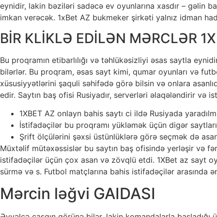
eynidir, lakin bəziləri sadəcə ev oyunlarına xasdır – gəlin
imkan verəcək. 1xBet AZ bukmeker şirkəti yalnız idman hadi
BİR KLİKLƏ EDİLƏN MƏRCLƏR 1X
Bu proqramın etibarlılığı və təhlükəsizliyi əsas saytla eyn
bilərlər. Bu proqram, əsas sayt kimi, qumar oyunları və futb
xüsusiyyətlərini şaquli səhifədə görə bilsin və onlara asanlıql
edir. Saytın baş ofisi Rusiyadır, serverləri əlaqələndirir və ist
1XBET AZ onlayn bahis saytı ci ildə Rusiyada yaradılmı
İstifadəçilər bu proqramı yükləmək üçün digər saytların
Şrift ölçülərini şəxsi üstünlüklərə görə seçmək də asan
Müxtəlif mütəxəssislər bu saytın baş ofisində yerləşir və fə
istifadəçilər üçün çox asan və zövqlü etdi. 1XBet az sayt oyun
sürmə və s. Futbol matçlarına bahis istifadəçilər arasında ən
Mərcin ləğvi GAIDASI
Əvvəlcə çaşqın görünə bilər, lakin komandalarla başladığı üç