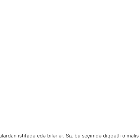
alardan istifadə edə bilərlər. Siz bu seçimdə diqqətli olmal