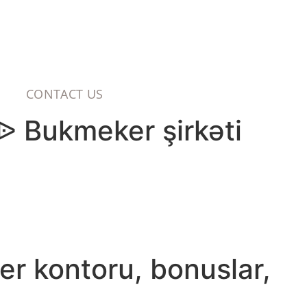
CONTACT US
ᐉ Bukmeker şirkəti
r kontoru, bonuslar,