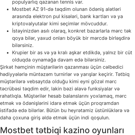
populyarlıq qazanan tennis var.
Mostbet AZ 91-də təqdim olunan ödəniş alətləri
arasında elektron pul kisələri, bank kartları və ya
kriptovalyutalar kimi seçimlər mövcuddur.
İstəyinizdən asılı olaraq, konkret bazarlarla mərc tək
qoya bilər, yaxud onları böyük bir mərcdə birləşdirə
bilərsiniz.
Krupier bir as və ya kralı aşkar etdikdə, yalnız bir cüt
olduqda oynamağa davam edə bilərsiniz.
Şirkət həmçinin müştərilərin qazanması üçün cəlbedici
hədiyyələrlə müntəzəm turnirlər və yarışlar keçirir. Tətbiq
müştərilərə vebsaytda olduğu kimi eyni gözəl mərc
təcrübəsi təqdim edir, lakin bəzi əlavə funksiyalar və
rahatlıqla. Müştərilər hesab balanslarını yoxlamaq, mərc
etmək və ödənişlərini idarə etmək üçün proqramdan
istifadə edə bilərlər. Bütün bu heyrətamiz üstünlüklərə və
daha çoxuna giriş əldə etmək üçün indi qoşulun.
Mostbet tətbiqi kazino oyunları