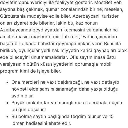
dövlətin qanunvericiyi ilə fəaliyyət göstərir. MostBet veb
saytına baş çəkmək, qumar zonalarından birinə, məsələn,
Gürcüstanla müqayisə edilə bilər. Azərbaycanlı turistlər
onları ziyarət edə bilərlər, lakin bu, kazinonun
Azərbaycanda qeydiyyatdan keçməsini və qanunlarına
əməl etməsini məcbur etmir. İnternet, evdən çıxmadan
başqa bir ölkədə bahislər qoymağa imkan verir. Bununla
birlikdə, oyunçular yerli hakimiyyətin xarici qaynaqları blok
edə biləcəyini unutmamalıdırlar. Ofis saytın masa üstü
versiyasının bütün xüsusiyyətlərini qorumaqla mobil
proqram kimi də işləyə bilər.
Ona mərcləri nə vaxt qaldıracağı, nə vaxt qatlayıb
növbəti əldə şansını sınamağın daha yaxşı olduğu
aydın olur.
Böyük mükafatlar və maraqlı mərc təcrübələri üçün
bu gün qoşulun!
Bu bölmə saytın başlığında təqdim olunur və 15
idman hadisəsini əhatə edir.