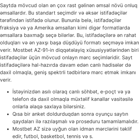
Saytda mövcud olan ən çox rast gəlinən əmsal növü onluq
əmsallardır. Bu standart seçimdir və əksər istifadəçilər
tərəfindən istifadə olunur. Bununla belə, istifadəçilər
fraksiya və ya Amerika əmsalları kimi digər formatlarda
əmsallara baxmağı seçə bilərlər. Bu, istifadəçilərə ən rahat
olduqları və ən yaxşı başa düşdüyü formatı seçməyə imkan
verir. Mostbet AZ-91-in diqqətəlayiq xüsusiyyətlərindən biri
istifadəçilər üçün mövcud onlayn mərc seçimləridir. Sayt
istifadəçilərə hal-hazırda davam edən canlı hadisələr də
daxil olmaqla, geniş spektrli tədbirlərə mərc etmək imkanı
verir.
İstəyinizdən asılı olaraq canlı söhbət, e-poçt və ya
telefon da daxil olmaqla müxtəlif kanallar vasitəsilə
onlarla əlaqə saxlaya bilərsiniz.
Qısa bir anket doldurduqdan sonra oyunçu saytın
qaydaları ilə razılaşmalı və proseduru tamamlamalıdır.
Mostbet AZ sizə uyğun olan idman mərclərini təklif
edir, futbol, ​​basketbol, ​​tennis və s.