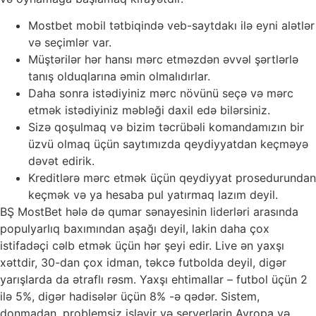
Mostbet mobil tətbiqində veb-saytdakı ilə eyni alətlər
və seçimlər var.
Müştərilər hər hansı mərc etməzdən əvvəl şərtlərlə
tanış olduqlarına əmin olmalıdırlar.
Daha sonra istədiyiniz mərc növünü seçə və mərc
etmək istədiyiniz məbləği daxil edə bilərsiniz.
Sizə qoşulmaq və bizim təcrübəli komandamızın bir
üzvü olmaq üçün saytımızda qeydiyyatdan keçməyə
dəvət edirik.
Kreditlərə mərc etmək üçün qeydiyyat prosedurundan
keçmək və ya hesaba pul yatırmaq lazım deyil.
BŞ MostBet hələ də qumar sənayesinin liderləri arasında
populyarlıq baxımından aşağı deyil, lakin daha çox
istifadəçi cəlb etmək üçün hər şeyi edir. Live ən yaxşı
xəttdir, 30-dan çox idman, təkcə futbolda deyil, digər
yarışlarda da ətraflı rəsm. Yaxşı ehtimallar – futbol üçün 2
ilə 5%, digər hadisələr üçün 8% -ə qədər. Sistem,
donmadan, problemsiz işləyir və serverlərin Avropa və