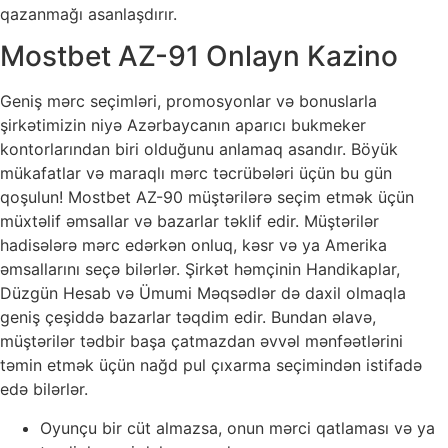
qazanmağı asanlaşdırır.
Mostbet AZ-91 Onlayn Kazino
Geniş mərc seçimləri, promosyonlar və bonuslarla
şirkətimizin niyə Azərbaycanın aparıcı bukmeker
kontorlarından biri olduğunu anlamaq asandır. Böyük
mükafatlar və maraqlı mərc təcrübələri üçün bu gün
qoşulun! Mostbet AZ-90 müştərilərə seçim etmək üçün
müxtəlif əmsallar və bazarlar təklif edir. Müştərilər
hadisələrə mərc edərkən onluq, kəsr və ya Amerika
əmsallarını seçə bilərlər. Şirkət həmçinin Handikaplar,
Düzgün Hesab və Ümumi Məqsədlər də daxil olmaqla
geniş çeşiddə bazarlar təqdim edir. Bundan əlavə,
müştərilər tədbir başa çatmazdan əvvəl mənfəətlərini
təmin etmək üçün nağd pul çıxarma seçimindən istifadə
edə bilərlər.
Oyunçu bir cüt almazsa, onun mərci qatlaması və ya