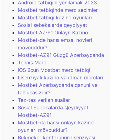
Android tətbiqini yeniləmək 2023
Mostbet tətbiqində mərc seçimlər
Mostbet tətbiqi kazino oyunları
Sosial şəbəkələrdə qeydiyyat
Mostbet AZ-91 Onlayn Kazino
Mostbet-də hansı əmsal növləri
mövcuddur?
Mostbet-AZ91 Güzgü Azərbaycanda
Tennis Mərc
iOS üçün Mostbet mərc tətbiqi
Lisenziyalı kazino və idman mərcləri
Mostbet Azərbaycanda qanuni və
təhlükəsizdir?
Tez-tez verilən suallar
Sosial Şəbəkələrdə Qeydiyyat
Mostbet-AZ91
Mostbet-də hansı onlayn kazino
oyunları mövcuddur?
Bukmeker kontorunun lisenziyası