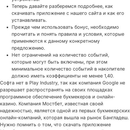
Теперь давайте разберемся подробнее, как
скачивать приложение с нашего сайта и как его
устанавливать.
Прежде чем использовать бонус, необходимо
прочитать и понять правила и условия, которые
применяются к данному конкретному
предложению.
Нет ограничений на количество событий,
которые могут быть включены, при этом
минимальное количество событий в накопителе
должно иметь коэффициенты не менее 1,40.
Софта нет в Play Industry, так как компания Google не
разрешает распространять на своих площадках
программное обеспечение букмекеров и онлайн-
казино. Компания Мостбет, известная своей
надежностью, является одной из первых букмекерских
онлайн-компаний, которая вышла на рынок Бангладеш.
Нужно помнить о том, что скачать приложение