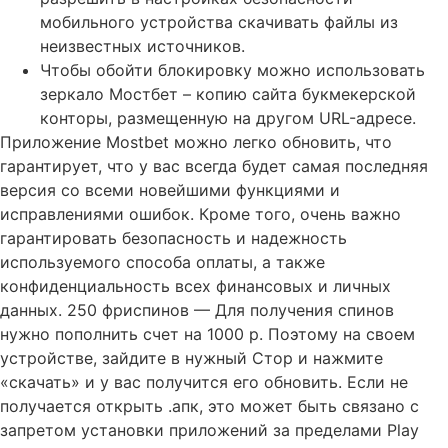
мобильного устройства скачивать файлы из
неизвестных источников.
Чтобы обойти блокировку можно использовать
зеркало Мостбет – копию сайта букмекерской
конторы, размещенную на другом URL-адресе.
Приложение Mostbet можно легко обновить, что
гарантирует, что у вас всегда будет самая последняя
версия со всеми новейшими функциями и
исправлениями ошибок. Кроме того, очень важно
гарантировать безопасность и надежность
используемого способа оплаты, а также
конфиденциальность всех финансовых и личных
данных. 250 фриспинов — Для получения спинов
нужно пополнить счет на 1000 р. Поэтому на своем
устройстве, зайдите в нужный Стор и нажмите
«скачать» и у вас получится его обновить. Если не
получается открыть .апк, это может быть связано с
запретом установки приложений за пределами Play