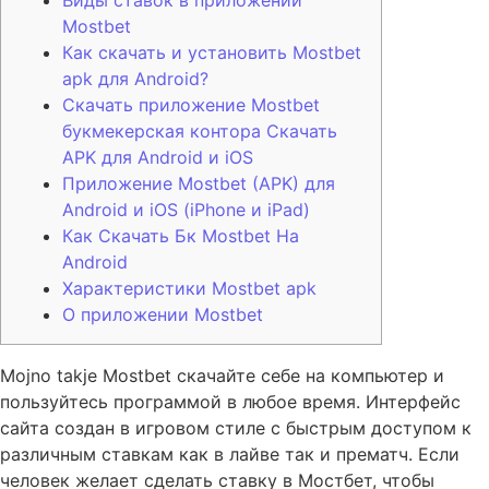
Mostbet
Как скачать и установить Mostbet
apk для Android?
Скачать приложение Mostbet
букмекерская контора Скачать
APK для Android и iOS
Приложение Mostbet (APK) для
Android и iOS (iPhone и iPad)
Как Скачать Бк Mostbet На
Android
Характеристики Mostbet apk
О приложении Mostbet
Mojno takje Mostbet скачайте себе на компьютер и
пользуйтесь программой в любое время. Интерфейс
сайта создан в игровом стиле с быстрым доступом к
различным ставкам как в лайве так и прематч. Если
человек желает сделать ставку в Мостбет, чтобы