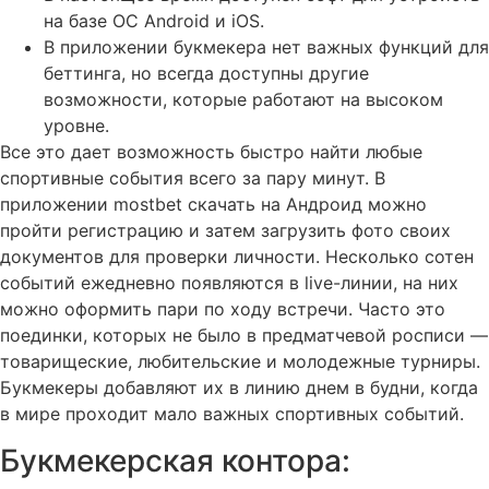
на базе ОС Android и iOS.
В приложении букмекера нет важных функций для
беттинга, но всегда доступны другие
возможности, которые работают на высоком
уровне.
Все это дает возможность быстро найти любые
спортивные события всего за пару минут. В
приложении mostbet скачать на Андроид можно
пройти регистрацию и затем загрузить фото своих
документов для проверки личности. Несколько сотен
событий ежедневно появляются в live-линии, на них
можно оформить пари по ходу встречи. Часто это
поединки, которых не было в предматчевой росписи —
товарищеские, любительские и молодежные турниры.
Букмекеры добавляют их в линию днем в будни, когда
в мире проходит мало важных спортивных событий.
Букмекерская контора: