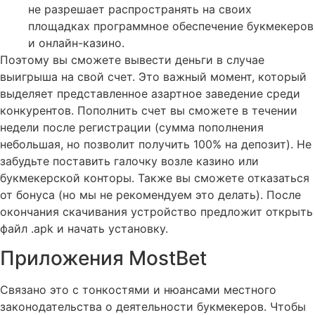
не разрешает распространять на своих
площадках программное обеспечение букмекеров
и онлайн-казино.
Поэтому вы сможете вывести деньги в случае
выигрыша на свой счет. Это важный момент, который
выделяет представленное азартное заведение среди
конкурентов. Пополнить счет вы сможете в течении
недели после регистрации (сумма пополнения
небольшая, но позволит получить 100% на депозит). Не
забудьте поставить галочку возле казино или
букмекерской конторы. Также вы сможете отказаться
от бонуса (но мы не рекомендуем это делать). После
окончания скачивания устройство предложит открыть
файл .apk и начать установку.
Приложения MostBet
Связано это с тонкостями и нюансами местного
законодательства о деятельности букмекеров. Чтобы