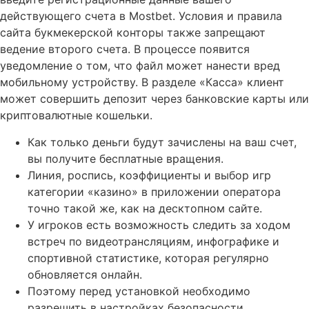
действующего счета в Mostbet. Условия и правила
сайта букмекерской конторы также запрещают
ведение второго счета. В процессе появится
уведомление о том, что файл может нанести вред
мобильному устройству. В разделе «Касса» клиент
может совершить депозит через банковские карты или
криптовалютные кошельки.
Как только деньги будут зачислены на ваш счет,
вы получите бесплатные вращения.
Линия, роспись, коэффициенты и выбор игр
категории «казино» в приложении оператора
точно такой же, как на десктопном сайте.
У игроков есть возможность следить за ходом
встреч по видеотрансляциям, инфографике и
спортивной статистике, которая регулярно
обновляется онлайн.
Поэтому перед установкой необходимо
разрешить в настройках безопасности