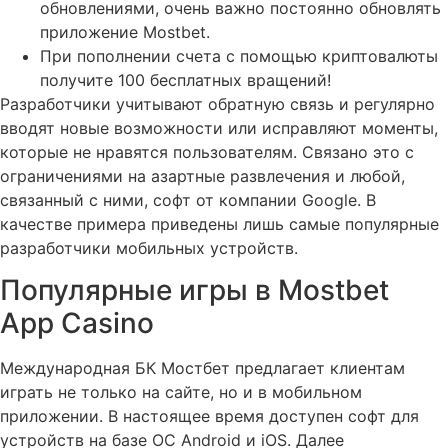
обновлениями, очень важно постоянно обновлять
приложение Mostbet.
При пополнении счета с помощью криптовалюты
получите 100 бесплатных вращений!
Разработчики учитывают обратную связь и регулярно
вводят новые возможности или исправляют моменты,
которые не нравятся пользователям. Связано это с
ограничениями на азартные развлечения и любой,
связанный с ними, софт от компании Google. В
качестве примера приведены лишь самые популярные
разработчики мобильных устройств.
Популярные игры в Mostbet
App Casino
Международная БК Мостбет предлагает клиентам
играть не только на сайте, но и в мобильном
приложении. В настоящее время доступен софт для
устройств на базе ОС Android и iOS. Далее