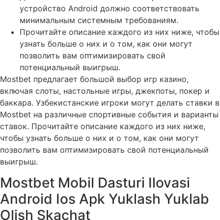
устройство Android должно соответствовать
минимальным системным требованиям.
Прочитайте описание каждого из них ниже, чтобы
узнать больше о них и о том, как они могут
позволить вам оптимизировать свой
потенциальный выигрыш.
Mostbet предлагает большой выбор игр казино,
включая слоты, настольные игры, джекпоты, покер и
баккара. Узбекистанские игроки могут делать ставки в
Mostbet на различные спортивные события и варианты
ставок. Прочитайте описание каждого из них ниже,
чтобы узнать больше о них и о том, как они могут
позволить вам оптимизировать свой потенциальный
выигрыш.
Mostbet Mobil Dasturi Ilovasi
Android Ios Apk Yuklash Yuklab
Olish Skachat