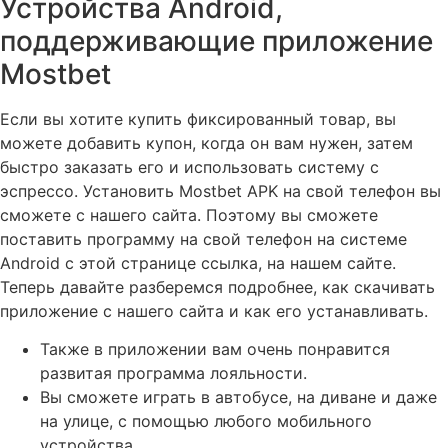
Устройства Android,
поддерживающие приложение
Mostbet
Если вы хотите купить фиксированный товар, вы
можете добавить купон, когда он вам нужен, затем
быстро заказать его и использовать систему с
эспрессо. Установить Mostbet APK на свой телефон вы
сможете с нашего сайта. Поэтому вы сможете
поставить программу на свой телефон на системе
Android с этой странице ссылка, на нашем сайте.
Теперь давайте разберемся подробнее, как скачивать
приложение с нашего сайта и как его устанавливать.
Также в приложении вам очень понравится
развитая программа лояльности.
Вы сможете играть в автобусе, на диване и даже
на улице, с помощью любого мобильного
устройства.