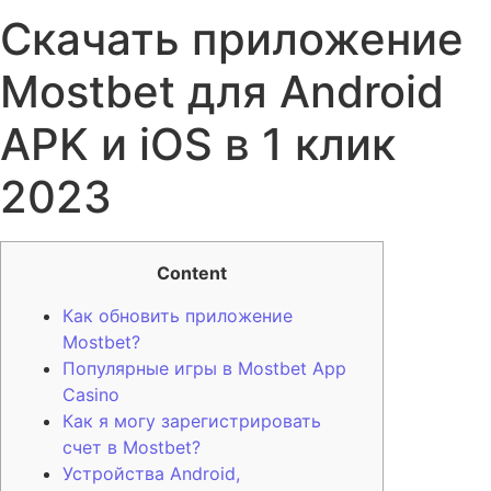
Скачать приложение
Mostbet для Android
APK и iOS в 1 клик
2023
Content
Как обновить приложение
Mostbet?
Популярные игры в Mostbet App
Casino
Как я могу зарегистрировать
счет в Mostbet?
Устройства Android,