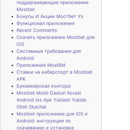
поддерживающие приложение
Mostbet
Бонусы И Акции Мостбет Уз
Функционал приложения
Recent Comments
Скачать приложение Mostbet для
iOS
Системные требования для
Android
Приложения MostBet
Ставки на киберспорт в Mostbet
APK
Букмекерская контора:
Mostbet Mobil Dasturi Ilovasi
Android Ios Apk Yuklash Yuklab
Olish Skachat
Mostbet приложение для iOS и
Android: инструкция по
скачиванию и установке