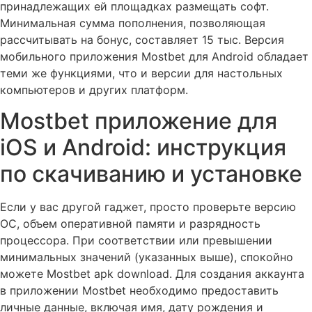
принадлежащих ей площадках размещать софт.
Минимальная сумма пополнения, позволяющая
рассчитывать на бонус, составляет 15 тыс. Версия
мобильного приложения Mostbet для Android обладает
теми же функциями, что и версии для настольных
компьютеров и других платформ.
Mostbet приложение для
iOS и Android: инструкция
по скачиванию и установке
Если у вас другой гаджет, просто проверьте версию
ОС, объем оперативной памяти и разрядность
процессора. При соответствии или превышении
минимальных значений (указанных выше), спокойно
можете Mostbet apk download. Для создания аккаунта
в приложении Mostbet необходимо предоставить
личные данные, включая имя, дату рождения и