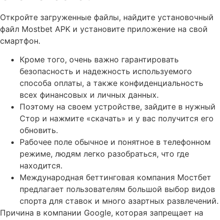
Откройте загруженные файлы, найдите установочный
файл Mostbet APK и установите приложение на свой
смартфон.
Кроме того, очень важно гарантировать
безопасность и надежность используемого
способа оплаты, а также конфиденциальность
всех финансовых и личных данных.
Поэтому на своем устройстве, зайдите в нужный
Стор и нажмите «скачать» и у вас получится его
обновить.
Рабочее поле обычное и понятное в телефонном
режиме, людям легко разобраться, что где
находится.
Международная беттинговая компания Мостбет
предлагает пользователям большой выбор видов
спорта для ставок и много азартных развлечений.
Причина в компании Google, которая запрещает на