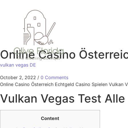
Online Casino Österrei
vulkan vegas DE
October 2, 2022
/
0 Comments
Online Casino Österreich Echtgeld Casino Spielen Vulkan 
Vulkan Vegas Test Alle
Content