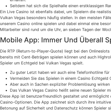
Seitdem hat sich die Spielhalle einen erstklassigen R
Ein Live Casino ist ebenfalls dabei, um Spielern die realis
Vulkan Vegas besonders häufig stellen. In den meisten Fäll
unserem Casino online spielen und dabei einmal eine beso
Mitarbeiter sind rund um die Uhr, an sieben Tagen der Woch
Mobile App: Immer Und Überall S
Die RTP (Return-to-Player-Quote) liegt bei den Onlineslots
bereits mit Cent-Beträgen spielen können und auch Highro
Spieler um Echtgeld bei Vulkan Vegas spielt.
Zu guter Letzt haben wir auch eine Telefonhotline fü
Vermeiden Sie das Spielen in einem Casino Echtgeld On
Aber auch in Sachen expliziter Problemlösung wirken 
Das Vulkan Vegas Casino heißt seine neuen Spieler 
Diese App ist benutzerfreundlich gestaltet und ermöglicht 
Casino-Optionen. Die App zeichnet sich durch ihre intuitiv
Betonung auf Sicherheit und Datenschutz können Spieler si