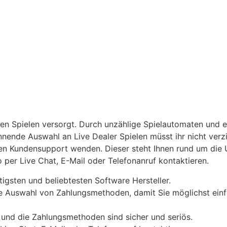
n Spielen versorgt. Durch unzählige Spielautomaten und ei
annende Auswahl an Live Dealer Spielen müsst ihr nicht verz
en Kundensupport wenden. Dieser steht Ihnen rund um die 
per Live Chat, E-Mail oder Telefonanruf kontaktieren.
tigsten und beliebtesten Software Hersteller.
ine Auswahl von Zahlungsmethoden, damit Sie möglichst ei
 und die Zahlungsmethoden sind sicher und seriös.