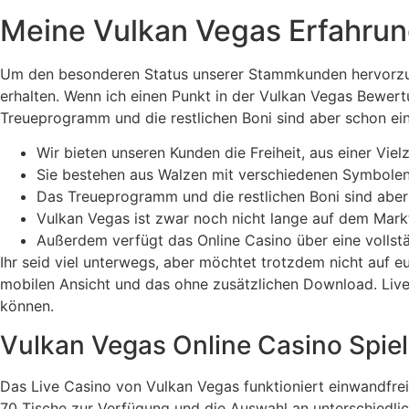
Meine Vulkan Vegas Erfahrun
Um den besonderen Status unserer Stammkunden hervorzuheb
erhalten. Wenn ich einen Punkt in der Vulkan Vegas Bewert
Treueprogramm und die restlichen Boni sind aber schon ein
Wir bieten unseren Kunden die Freiheit, aus einer Viel
Sie bestehen aus Walzen mit verschiedenen Symbolen,
Das Treueprogramm und die restlichen Boni sind aber
Vulkan Vegas ist zwar noch nicht lange auf dem Markt,
Außerdem verfügt das Online Casino über eine vollstä
Ihr seid viel unterwegs, aber möchtet trotzdem nicht auf e
mobilen Ansicht und das ohne zusätzlichen Download. Live C
können.
Vulkan Vegas Online Casino Spie
Das Live Casino von Vulkan Vegas funktioniert einwandfrei
70 Tische zur Verfügung und die Auswahl an unterschiedlich