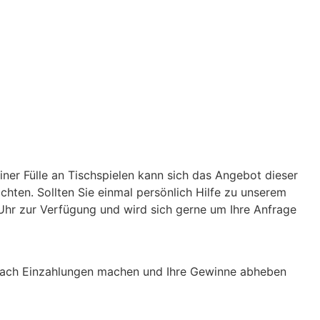
ner Fülle an Tischspielen kann sich das Angebot dieser
ichten. Sollten Sie einmal persönlich Hilfe zu unserem
Uhr zur Verfügung und wird sich gerne um Ihre Anfrage
nfach Einzahlungen machen und Ihre Gewinne abheben