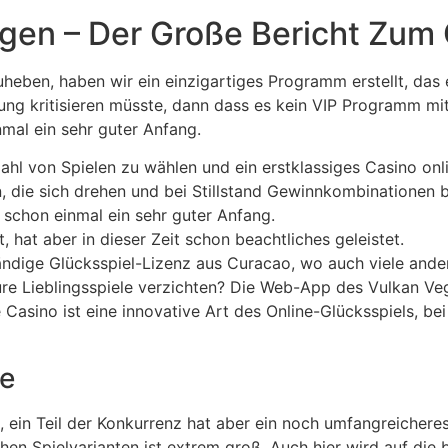
gen – Der Große Bericht Zum 
en, haben wir ein einzigartiges Programm erstellt, das es
ung kritisieren müsste, dann dass es kein VIP Programm mit
mal ein sehr guter Anfang.
zahl von Spielen zu wählen und ein erstklassiges Casino onl
 die sich drehen und bei Stillstand Gewinnkombinationen b
 schon einmal ein sehr guter Anfang.
 hat aber in dieser Zeit schon beachtliches geleistet.
ndige Glücksspiel-Lizenz aus Curacao, wo auch viele andere
ure Lieblingsspiele verzichten? Die Web-App des Vulkan Veg
asino ist eine innovative Art des Online-Glücksspiels, bei 
le
, ein Teil der Konkurrenz hat aber ein noch umfangreicher
en Spielvarianten ist extrem groß. Auch hier wird auf die 