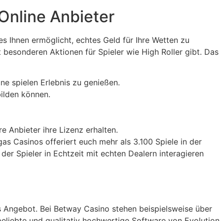
Online Anbieter
 Ihnen ermöglicht, echtes Geld für Ihre Wetten zu
 besonderen Aktionen für Spieler wie High Roller gibt. Das
ine spielen Erlebnis zu genießen.
ilden können.
 Anbieter ihre Lizenz erhalten.
as Casinos offeriert euch mehr als 3.100 Spiele in der
der Spieler in Echtzeit mit echten Dealern interagieren
es Angebot. Bei Betway Casino stehen beispielsweise über
beliebte und qualitativ hochwertige Software von Evolution