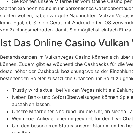
Sie können unsere Mitarbeiter vom Online Casino per 
Starten Sie noch heute in ihr persönliches Casinoabenteue
spielen wollen, haben wir gute Nachrichten. Vulkan Vegas
kann. Egal, ob Sie ein Gerät mit Android oder iOS verwend
von Zahlungsmethoden, damit Sie möglichst einfach Einz
Ist Das Online Casino Vulkan
Bestandskunden im Vulkanvegas Casino können sich über u
können. Zudem gibt es wöchentliche Cashbacks für die Ver
desto höher der Cashback beziehungsweise der Einzahlungsb
bestehenden Spieler zusätzliche Chancen, ihr Spiel zu gen
Trustly wird aktuell bei Vulkan Vegas nicht als Zahl
Neben Bank- und Sofortüberweisungen können Spieler 
auszahlen lassen.
Unsere Mitarbeiter sind rund um die Uhr, an sieben Ta
Wenn euer Anlieger eher ungeeignet für den Live Chat i
Um den besonderen Status unserer Stammkunden hervor
erhalten.