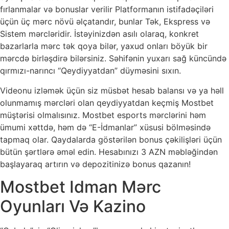
fırlanmalar və bonuslar verilir Platformanın istifadəçiləri
üçün üç mərc növü əlçatandır, bunlar Tək, Ekspress və
Sistem mərcləridir. İstəyinizdən asılı olaraq, konkret
bazarlarla mərc tək qoya bilər, yaxud onları böyük bir
mərcdə birləşdirə bilərsiniz. Səhifənin yuxarı sağ küncündə
qırmızı-narıncı “Qeydiyyatdan” düyməsini sıxın.
Videonu izləmək üçün siz müsbət hesab balansı və ya həll
olunmamış mərcləri olan qeydiyyatdan keçmiş Mostbet
müştərisi olmalısınız. Mostbet esports mərclərini həm
ümumi xəttdə, həm də “E-İdmanlar” xüsusi bölməsində
tapmaq olar. Qaydalarda göstərilən bonus çəkilişləri üçün
bütün şərtlərə əməl edin. Hesabınızı 3 AZN məbləğindən
başlayaraq artırın və depozitinizə bonus qazanın!
Mostbet Idman Mərc
Oyunları Və Kazino