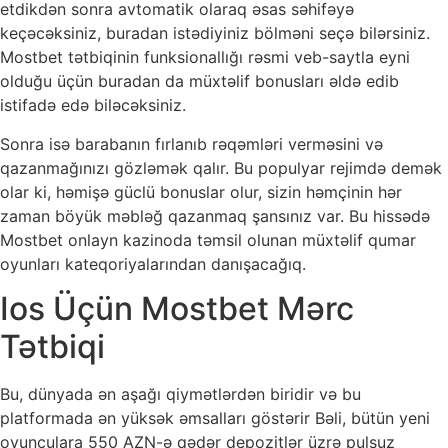
etdikdən sonra avtomatik olaraq əsas səhifəyə
keçəcəksiniz, buradan istədiyiniz bölməni seçə bilərsiniz.
Mostbet tətbiqinin funksionallığı rəsmi veb-saytla eyni
olduğu üçün buradan da müxtəlif bonusları əldə edib
istifadə edə biləcəksiniz.
Sonra isə barabanın fırlanıb rəqəmləri verməsini və
qazanmağınızı gözləmək qalır. Bu populyar rejimdə demək
olar ki, həmişə güclü bonuslar olur, sizin həmçinin hər
zaman böyük məbləğ qazanmaq şansınız var. Bu hissədə
Mostbet onlayn kazinoda təmsil olunan müxtəlif qumar
oyunları kateqoriyalarından danışacağıq.
Ios Üçün Mostbet Mərc
Tətbiqi
Bu, dünyada ən aşağı qiymətlərdən biridir və bu
platformada ən yüksək əmsalları göstərir Bəli, bütün yeni
oyunçulara 550 AZN-ə qədər depozitlər üzrə pulsuz