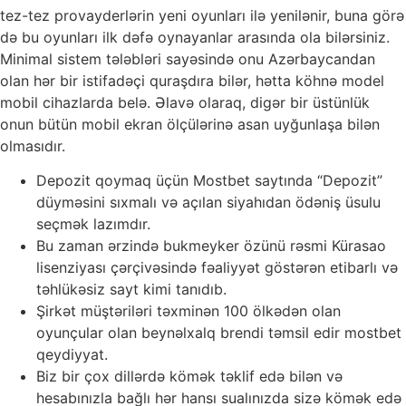
tez-tez provayderlərin yeni oyunları ilə yenilənir, buna görə
də bu oyunları ilk dəfə oynayanlar arasında ola bilərsiniz.
Minimal sistem tələbləri sayəsində onu Azərbaycandan
olan hər bir istifadəçi quraşdıra bilər, hətta köhnə model
mobil cihazlarda belə. Əlavə olaraq, digər bir üstünlük
onun bütün mobil ekran ölçülərinə asan uyğunlaşa bilən
olmasıdır.
Depozit qoymaq üçün Mostbet saytında “Depozit”
düyməsini sıxmalı və açılan siyahıdan ödəniş üsulu
seçmək lazımdır.
Bu zaman ərzində bukmeyker özünü rəsmi Kürasao
lisenziyası çərçivəsində fəaliyyət göstərən etibarlı və
təhlükəsiz sayt kimi tanıdıb.
Şirkət müştəriləri təxminən 100 ölkədən olan
oyunçular olan beynəlxalq brendi təmsil edir mostbet
qeydiyyat.
Biz bir çox dillərdə kömək təklif edə bilən və
hesabınızla bağlı hər hansı sualınızda sizə kömək edə