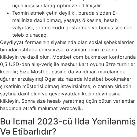
üçün xüsusi olaraq optimize edilmişdir.
Təxmin etmək çətin deyil ki, burada sizdən E-
mailinizə daxil olmaq, yaşayış ölkəsinə, hesab
valyutası, promo kodu göstərmək və bonus seçmək
tələb olunacaq.
Qeydiyyat formasının siyahısında olan sosial şəbəkələrdən
birindən istifadə edirsinizsə, o zaman onun üzərinə
klikləyin və daxil olun. Mostbet com bukmeker kontorunda
0,5 USD-dən alış-veriş ilə məşhur kart oyunu üzrə turnirlər
keçirilir; Sizə Mostbet casino da və idman mərclərində
uğurlar arzulayırıq! Əgər siz hazırda Mostbet bookmaker
şirkətinin müştərisi olmaq istəyirsinizsə, o zaman şirkətin
saytına daxil olun və qeydiyyatdan keçin düyməsinə
klikləyin. Sonra sizə hesab yaratmaq üçün bütün variantlar
haqqında ətraflı məlumat verəcəyik.
Bu Icmal 2023-cü Ildə Yenilənmiş
Və Etibarlıdır?