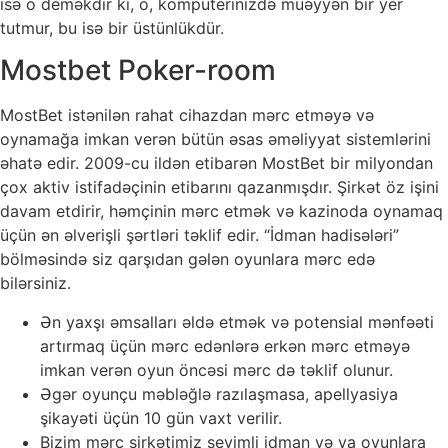
isə o deməkdir ki, o, kompüterinizdə müəyyən bir yer
tutmur, bu isə bir üstünlükdür.
Mostbet Poker-room
MostBet istənilən rahat cihazdan mərc etməyə və
oynamağa imkan verən bütün əsas əməliyyat sistemlərini
əhatə edir. 2009-cu ildən etibarən MostBet bir milyondan
çox aktiv istifadəçinin etibarını qazanmışdır. Şirkət öz işini
davam etdirir, həmçinin mərc etmək və kazinoda oynamaq
üçün ən əlverişli şərtləri təklif edir. “İdman hadisələri”
bölməsində siz qarşıdan gələn oyunlara mərc edə
bilərsiniz.
Ən yaxşı əmsalları əldə etmək və potensial mənfəəti
artırmaq üçün mərc edənlərə erkən mərc etməyə
imkan verən oyun öncəsi mərc də təklif olunur.
Əgər oyunçu məbləğlə razılaşmasa, apellyasiya
şikayəti üçün 10 gün vaxt verilir.
Bizim mərc şirkətimiz sevimli idman və ya oyunlara