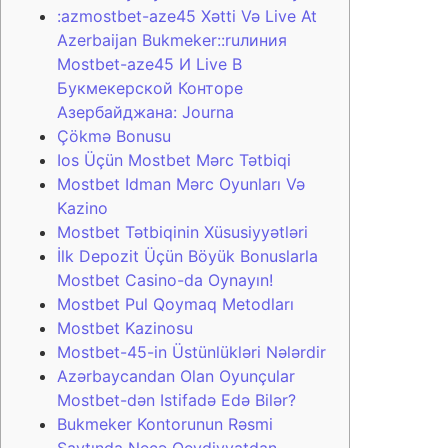
:azmostbet-aze45 Xətti Və Live At
Azerbaijan Bukmeker::ruлиния
Mostbet-aze45 И Live В
Букмекерской Конторе
Азербайджана: Journa
Çökmə Bonusu
Ios Üçün Mostbet Mərc Tətbiqi
Mostbet Idman Mərc Oyunları Və
Kazino
Mostbet Tətbiqinin Xüsusiyyətləri
İlk Depozit Üçün Böyük Bonuslarla
Mostbet Casino-da Oynayın!
Mostbet Pul Qoymaq Metodları
Mostbet Kazinosu
Mostbet-45-in Üstünlükləri Nələrdir
Azərbaycandan Olan Oyunçular
Mostbet-dən Istifadə Edə Bilər?
Bukmeker Kontorunun Rəsmi
Saytında Necə Qeydiyyatdan