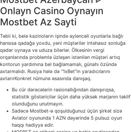
Onlayn Casino Oynayın
Mostbet Az Sayti
Təbii ki, belə kazinoların işində əyləncəli oyunlarla bağlı
hansısa qadağa yoxdu, yəni müştərilər intəhasız sonluğa
qədər oynaya və uduza bilərlər. Ölkəsinin vergi
orqanlarında problemlə üzləşən istənilən müştəri artıq
kontorun yardımına bel bağlamamalı, günahı özündə
axtarmalıdı. Rusiya hələ də “1xBet”in yaradıcılarını
axtarırKonkret nümunə əsasında danışaq.
Bu cür dərəcələrin rasionallığından danışırıqsa,
statistik göstəricilər üçün daha yüksək marjanın təklif
olunduğunu unutmayın.
Sadəcə Mostbet-ə qoşulduğunuz üçün şirkət sizə
Aviator oyununda 1 AZN dəyərində 5 pulsuz oyun
haqqı hədiyyə edir.