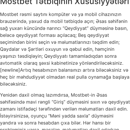
Mostbet Tətbiqinin Xüsusiyyətləri
Mostbet rəsmi saytını kompüter və ya mobil cihazınızın
brauzerində, yaxud da mobil tətbiqdə açın; Əsas səhifənin
sağ yuxarı küncündə narıncı “Qeydiyyat” düyməsinə basın,
beləcə qeydiyyat forması açılacaq; Beş qeydiyyat
seçimindən birini seçin və məlumatlarınızı təqdim edin;
Qaydalar və Şərtləri oxuyun və qəbul edin, həmçinin
yaşınızı təsdiqləyin; Qeydiyyatı tamamladıqdan sonra
avtomatik olaraq şəxsi kabinetinizə yönləndiriləcəksiniz.
[newline]Artıq hesabınızın balansınızı artıra biləcəksiniz və
heç bir məhdudiyyət olmadan real pulla oynamağa başlaya
biləcəksiniz.
Yenidən daxil olmaq lazımdırsa, Mostbet-in Əsas
səhifəsində mavi rəngli “Giriş” düyməsini sıxın və qeydiyyat
zamanı istifadəçi tərəfindən verilən məlumatları daxil edin.
İstəyirsinizsə, oyunçu “Məni yadda saxla” düyməsini
yandıra və sonra hesabdan çıxa bilər. Hər hansı bir
probleminiz varsa, məsələn, məlumatları daxil edərkən,