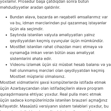
yoxlamır. Prosedur başa çatdıqdan sonra bütün
məhdudiyyətlər aradan qaldırılır.
Bundan əlavə, bazarda ən rəqabətli əmsallarımız var
və bu, idman mərclərindən pul qazanmaq istəyənlər
üçün əla seçimdir.
Saytında istənilən valyuta əməliyyatları yalnız
qeydiyyatdan keçmiş oyunçular üçün mümkündür.
MostBet istənilən rahat cihazdan mərc etməyə və
oynamağa imkan verən bütün əsas əməliyyat
sistemlərini əhatə edir.
Videonu izləmək üçün siz müsbət hesab balansı və ya
həll olunmamış mərcləri olan qeydiyyatdan keçmiş
Mostbet müştərisi olmalısınız.
Mostbet xidmətlərini şəxsi kompüterlərdə istifadə etmək
üçün Azərbaycandan olan istifadəçilərin əlavə proqram
quraşdırmasına ehtiyac yoxdur. Real pulla mərc etmək
üçün sadəcə kompüterinizdə istənilən brauzeri açmağınız
kifayətdir. Masaüstü versiyanın sistem tələbləri yoxdur, bu