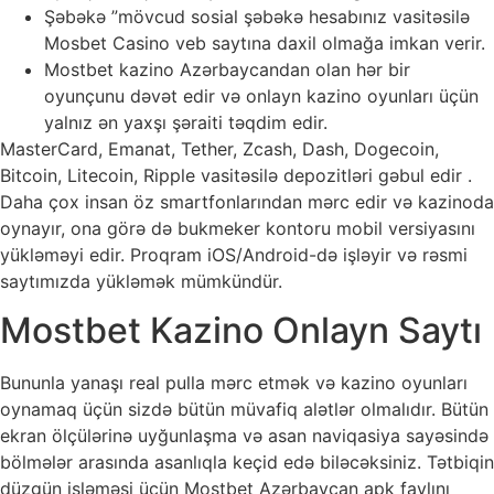
Şəbəkə ”mövcud sosial şəbəkə hesabınız vasitəsilə
Mosbet Casino veb saytına daxil olmağa imkan verir.
Mostbet kazino Azərbaycandan olan hər bir
oyunçunu dəvət edir və onlayn kazino oyunları üçün
yalnız ən yaxşı şəraiti təqdim edir.
MasterCard, Emanat, Tether, Zcash, Dash, Dogecoin,
Bitcoin, Litecoin, Ripple vasitəsilə depozitləri gəbul edir .
Daha çox insan öz smartfonlarından mərc edir və kazinoda
oynayır, ona görə də bukmeker kontoru mobil versiyasını
yükləməyi edir. Proqram iOS/Android-də işləyir və rəsmi
saytımızda yükləmək mümkündür.
Mostbet Kazino Onlayn Saytı
Bununla yanaşı real pulla mərc etmək və kazino oyunları
oynamaq üçün sizdə bütün müvafiq alətlər olmalıdır. Bütün
ekran ölçülərinə uyğunlaşma və asan naviqasiya sayəsində
bölmələr arasında asanlıqla keçid edə biləcəksiniz. Tətbiqin
düzgün işləməsi üçün Mostbet Azərbaycan apk faylını