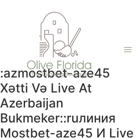
:azmostbet-aze45
Xətti Və Live At
Azerbaijan
Bukmeker::ruлиния
Mostbet-aze45 И Live