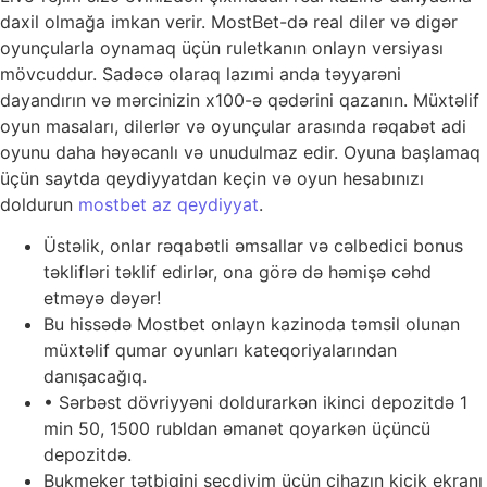
daxil olmağa imkan verir. MostBet-də real diler və digər
oyunçularla oynamaq üçün ruletkanın onlayn versiyası
mövcuddur. Sadəcə olaraq lazımi anda təyyarəni
dayandırın və mərcinizin x100-ə qədərini qazanın. Müxtəlif
oyun masaları, dilerlər və oyunçular arasında rəqabət adi
oyunu daha həyəcanlı və unudulmaz edir. Oyuna başlamaq
üçün saytda qeydiyyatdan keçin və oyun hesabınızı
doldurun
mostbet az qeydiyyat
.
Üstəlik, onlar rəqabətli əmsallar və cəlbedici bonus
təklifləri təklif edirlər, ona görə də həmişə cəhd
etməyə dəyər!
Bu hissədə Mostbet onlayn kazinoda təmsil olunan
müxtəlif qumar oyunları kateqoriyalarından
danışacağıq.
• Sərbəst dövriyyəni doldurarkən ikinci depozitdə 1
min 50, 1500 rubldan əmanət qoyarkən üçüncü
depozitdə.
Bukmeker tətbiqini seçdiyim üçün cihazın kiçik ekranı