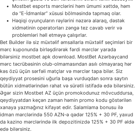
Mostbet esports mərclərini həm ümumi xəttdə, həm
də “E-İdmanlar” xüsusi bölməsində tapmaq olar.
Həqiqi oyunçuların rəylərini nəzərə alaraq, dəstək
xidmətinin operatorları zəngə tez cavab verir və
problemləri həll etməyə çalışırlar.
Bet Builder ilə siz müxtəlif əmsallarla müxtəlif seçimləri bir
mərc kuponunda birləşdirərək fərdi mərclər yarada
bilərsiniz mostbet apk download. MostBet Azərbaycand
mərc təcrübəsinin olub-olmamasından asılı olmayaraq hər
kəs özü üçün sərfəli matçlar və mərclər tapa bilər. Siz
qeydiyyat prosesini uğurla başa vurduqdan sonra saytın
bütün xidmətlərindən rahat və sürətli istifadə edə bilərsiniz.
Əgər sizin Mostbet AZ üçün promokodunuz mövcuddursa,
qeydiyyatdan keçən zaman həmin promo kodu göstərilən
xanaya yazmağınız kifayət edir. Salamlama bonusu ilə
idman mərclərində 550 AZN-ə qədər 125% + 30 PF, yaxud
da kazino mərclərində ilk depozitinizdə 125% + 30 PF əldə
edə bilərsiniz.