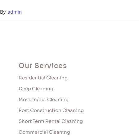
By
admin
Our Services
Residential Cleaning
Deep Cleaning
Move in/out Cleaning
Post Construction Cleaning
Short Term Rental Cleaning
Commercial Cleaning