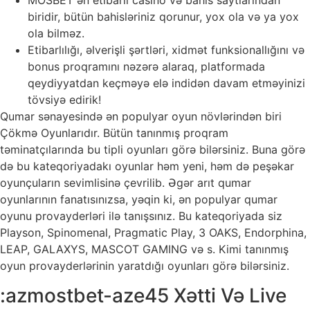
MOSBET ən etibarlı casino və bahis saytlarından
biridir, bütün bahisləriniz qorunur, yox ola və ya yox
ola bilməz.
Etibarlılığı, əlverişli şərtləri, xidmət funksionallığını və
bonus proqramını nəzərə alaraq, platformada
qeydiyyatdan keçməyə elə indidən davam etməyinizi
tövsiyə edirik!
Qumar sənayesində ən populyar oyun növlərindən biri
Çökmə Oyunlarıdır. Bütün tanınmış proqram
təminatçılarında bu tipli oyunları görə bilərsiniz. Buna görə
də bu kateqoriyadakı oyunlar həm yeni, həm də peşəkar
oyunçuların sevimlisinə çevrilib. Əgər arıt qumar
oyunlarının fanatısınızsa, yəqin ki, ən populyar qumar
oyunu provayderləri ilə tanışsınız. Bu kateqoriyada siz
Playson, Spinomenal, Pragmatic Play, 3 OAKS, Endorphina,
LEAP, GALAXYS, MASCOT GAMING və s. Kimi tanınmış
oyun provayderlərinin yaratdığı oyunları görə bilərsiniz.
:azmostbet-aze45 Xətti Və Live