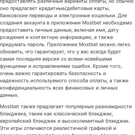
предоставлять различные варианты оплаты, но обычно
оно предлагает кредитные/дебетовые карты,
банковские переводы и электронные кошельки. Для
создания аккаунта в приложении Mostbet необходимо
предоставить личные данные, включая имя, дату
рождения и контактную информацию, а также
придумать пароль. Приложение Mostbet можно легко
обновить, что гарантирует, что у вас всегда будет
самая последняя версия со всеми новейшими
функциями и исправлениями ошибок. Кроме того,
очень важно гарантировать безопасность и
надежность используемого способа оплаты, а также
конфиденциальность всех финансовых и личных
данных.
Mostbet также предлагает популярные разновидности
блэкджека, такие как классический блэкджек,
европейский блэкджек и высоколимитный блэкджек.
Эти игры отличаются реалистичной графикой и