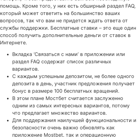
помощь. Кроме того, у них есть обширный раздел FAQ,
который может ответить на большинство ваших
вопросов, так что вам не придется ждать ответа от
службы поддержки. Бесплатные ставки – это еще один
способ получить дополнительные деньги от ставок в
Интернете.
Вкладка ‘Связаться с нами’ в приложении или
раздел FAQ содержат список различных
вариантов.
С каждым успешным депозитом, не более одного
депозита в день, участник предложения получает
бонус в размере 100 бесплатных вращений.
В этом плане Мостбет считается заслуженно
одним из самых интересных вариантов, потому
что предлагает множество вариантов.
Для поддержания наилучшей функциональности и
безопасности очень важно обновлять как
приложение Mostbet, так и операционную