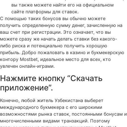
вы также можете найти его на официальном
сайте платформы для ставок.
С помощью таких бонусов вы обычно можете
получить определенную сумму денег, зачисленную на
ваш счет при регистрации. Это означает, что вы
можете сразу же начать делать ставки без какого-
либо риска и потенциально получить хорошую
прибыль. Добро пожаловать в казино и букмекерскую
контору Mostbet, идеальное место для всех, кто
увлечен онлайн-играми.
Нажмите кнопку “Скачать
приложение”.
Конечно, любой житель Узбекистана выберет
международного букмекера с его широкими
возможностями рынка ставок, постоянными бонусам и
многочисленными видами транзакций. Поэтому