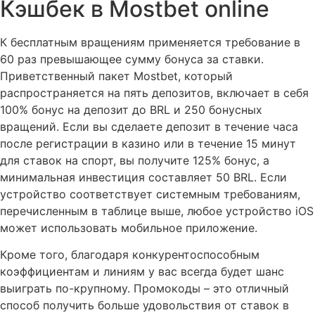
Кэшбек в Mostbet online
К бесплатным вращениям применяется требование в
60 раз превышающее сумму бонуса за ставки.
Приветственный пакет Mostbet, который
распространяется на пять депозитов, включает в себя
100% бонус на депозит до BRL и 250 бонусных
вращений. Если вы сделаете депозит в течение часа
после регистрации в казино или в течение 15 минут
для ставок на спорт, вы получите 125% бонус, а
минимальная инвестиция составляет 50 BRL. Если
устройство соответствует системным требованиям,
перечисленным в таблице выше, любое устройство iOS
может использовать мобильное приложение.
Кроме того, благодаря конкурентоспособным
коэффициентам и линиям у вас всегда будет шанс
выиграть по-крупному. Промокоды – это отличный
способ получить больше удовольствия от ставок в