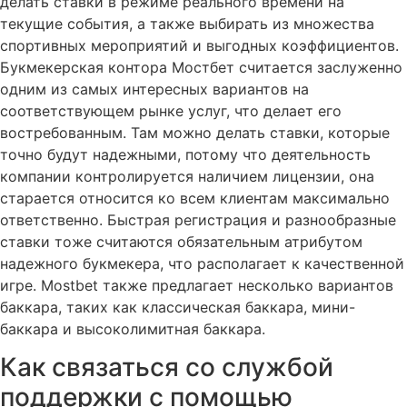
делать ставки в режиме реального времени на
текущие события, а также выбирать из множества
спортивных мероприятий и выгодных коэффициентов.
Букмекерская контора Мостбет считается заслуженно
одним из самых интересных вариантов на
соответствующем рынке услуг, что делает его
востребованным. Там можно делать ставки, которые
точно будут надежными, потому что деятельность
компании контролируется наличием лицензии, она
старается относится ко всем клиентам максимально
ответственно. Быстрая регистрация и разнообразные
ставки тоже считаются обязательным атрибутом
надежного букмекера, что располагает к качественной
игре. Mostbet также предлагает несколько вариантов
баккара, таких как классическая баккара, мини-
баккара и высоколимитная баккара.
Как связаться со службой
поддержки с помощью