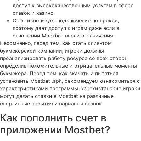
доступ к высококачественным услугам в сфере
ставок и казино.
Софт использует подключение по прокси,
поэтому дает доступ к играм даже если в
отношении Мостбет ввели ограничения.
Несомненно, перед тем, как стать клиентом
букмекерской компании, игроки должны
проанализировать работу ресурса со всех сторон,
определив положительные и отрицательные моменты
букмекера. Перед тем, как скачать и пытаться
установить Mostbet .apk, рекомендуем ознакомиться с
характеристиками программы. Узбекистанские игроки
могут делать ставки в Mostbet на различные
спортивные события и варианты ставок.
Как пополнить счет в
приложении Mostbet?