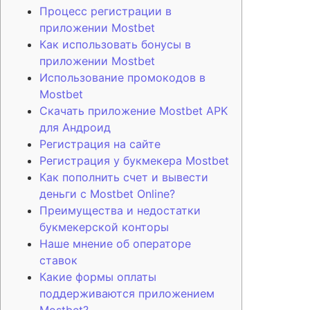
Процесс регистрации в
приложении Mostbet
Как использовать бонусы в
приложении Mostbet
Использование промокодов в
Mostbet
Скачать приложение Mostbet APK
для Андроид
Регистрация на сайте
Регистрация у букмекера Mostbet
Как пополнить счет и вывести
деньги с Mostbet Online?
Преимущества и недостатки
букмекерской конторы
Наше мнение об операторе
ставок
Какие формы оплаты
поддерживаются приложением
Mostbet?