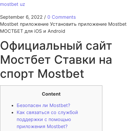
mostbet uz
September 6, 2022
/
0 Comments
Mostbet приложение Установить приложение Mostbet
МОСТБЕТ для iOS и Android
Официальный сайт
Мостбет Ставки на
спорт Mostbet
Content
Безопасен ли Mostbet?
Как связаться со службой
поддержки с помощью
приложения Mostbet?