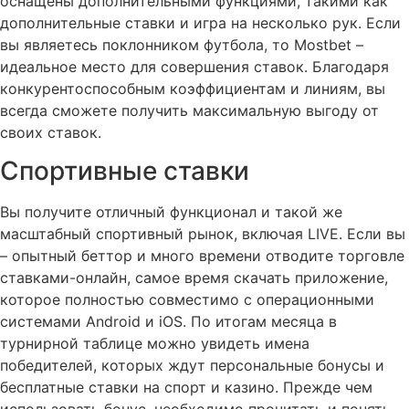
оснащены дополнительными функциями, такими как
дополнительные ставки и игра на несколько рук. Если
вы являетесь поклонником футбола, то Mostbet –
идеальное место для совершения ставок. Благодаря
конкурентоспособным коэффициентам и линиям, вы
всегда сможете получить максимальную выгоду от
своих ставок.
Спортивные ставки
Вы получите отличный функционал и такой же
масштабный спортивный рынок, включая LIVE. Если вы
– опытный беттор и много времени отводите торговле
ставками-онлайн, самое время скачать приложение,
которое полностью совместимо с операционными
системами Android и iOS. По итогам месяца в
турнирной таблице можно увидеть имена
победителей, которых ждут персональные бонусы и
бесплатные ставки на спорт и казино. Прежде чем