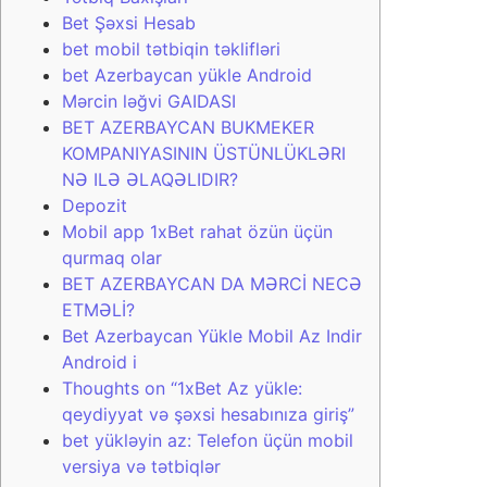
Bet Şəxsi Hesab
bet mobil tətbiqin təklifləri
bet Azerbaycan yükle Android
Mərcin ləğvi GAIDASI
BET AZERBAYCAN BUKMEKER
KOMPANIYASININ ÜSTÜNLÜKLƏRI
NƏ ILƏ ƏLAQƏLIDIR?
Depozit
Mobil app 1xBet rahat özün üçün
qurmaq olar
BET AZERBAYCAN DA MƏRCİ NECƏ
ETMƏLİ?
Bet Azerbaycan Yükle Mobil Az Indir
Android i
Thoughts on “1xBet Az yükle:
qeydiyyat və şəxsi hesabınıza giriş”
bet yükləyin az: Telefon üçün mobil
versiya və tətbiqlər