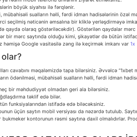
lərin böyük siyahısı ilə fərqlənir.
mübahisəli sualların həlli, fərdi idman hadisələrinin özəl mər
ci seçilmiş nəticənin əmsalına bir kliklə yerləşdirməyə imk
ə qayda olaraq göstəriləcəkdir). Göstərilən qaydalar mərc qə
Hər bir mərc saytında olduğu kimi, şikayətlər də bütün istifa
 siz həmişə Google vasitəsilə zəng ilə keçirmək imkanı var
1x
 olar?
rı cavabını məqaləmizdə tapa bilərsiniz. Əvvəlcə “1xbet m
rın ödənilməsi, mübahisəli sualların həlli, fərdi idman hadisə
eç bir məhdudiyyət olmadan geri ala bilərsiniz.
dlaşdırma təklif edə bilər.
ün funksiyalarından istifadə edə biləcəksiniz.
unun üçün saytın mobil versiyası da nəzərdə tutulub. Saytın
r bukmeker kontorunun rəsmi saytına daxil olmalıdırlar. Pr