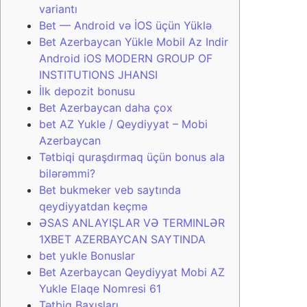
variantı
Bet — Android və İOS üçün Yüklə
Bet Azerbaycan Yükle Mobil Az Indir
Android iOS MODERN GROUP OF
INSTITUTIONS JHANSI
İlk depozit bonusu
Bet Azerbaycan daha çox
bet AZ Yukle / Qeydiyyat – Mobi
Azerbaycan
Tətbiqi quraşdırmaq üçün bonus ala
bilərəmmi?
Bet bukmeker veb saytında
qeydiyyatdan keçmə
ƏSAS ANLAYIŞLAR VƏ TERMINLƏR
1XBET AZERBAYCAN SAYTINDA
bet yukle Bonuslar
Bet Azerbaycan Qeydiyyat Mobi AZ
Yukle Elaqe Nomresi 61
Tətbiq Baxışları