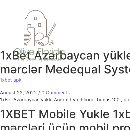
1xBet Azərbaycan yükle
mərclər Medequal Syst
1xbet apk
August 22, 2022
/
0 Comments
1xBet Azərbaycan yükle Android və iPhone: bonus 100 , gi
1XBET Mobile Yukle 1xb
mərcləri üçün mobil pr