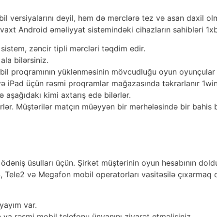
l versiyalarını deyil, həm də mərclərə tez və asan daxil ol
vaxt Android əməliyyat sistemindəki cihazların sahibləri 1x
tem, zəncir tipli mərcləri təqdim edir.
a bilərsiniz.
obil proqramının yüklənməsinin mövcudluğu oyun oyunçular 
və iPad üçün rəsmi proqramlar mağazasında təkrarlanır 1win
 aşağıdakı kimi axtarış edə bilərlər.
dirlər. Müştərilər matçın müəyyən bir mərhələsində bir bahis
niş üsulları üçün. Şirkət müştərinin oyun hesabının dolduru
TS, Tele2 və Megafon mobil operatorları vasitəsilə çıxarma
 yayım var.
a rəsmi mobil telefonu ünvanını ziyarət etməlisiniz.