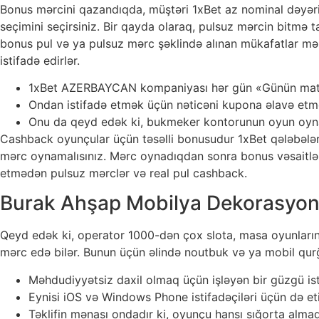
Bonus mərcini qazandıqda, müştəri 1xBet az nominal dəyəri
seçimini seçirsiniz. Bir qayda olaraq, pulsuz mərcin bitmə t
bonus pul və ya pulsuz mərc şəklində alınan mükafatlar mər
istifadə edirlər.
1xBet AZERBAYCAN kompaniyası hər gün «Günün matçl
Ondan istifadə etmək üçün nəticəni kupona əlavə etmək
Onu da qeyd edək ki, bukmeker kontorunun oyun oyna
Cashback oyunçular üçün təsəlli bonusudur 1xBet qələbəl
mərc oynamalısınız. Mərc oynadıqdan sonra bonus vəsaitləri h
etmədən pulsuz mərclər və real pul cashback.
Burak Ahşap Mobilya Dekorasyon
Qeyd edək ki, operator 1000-dən çox slota, masa oyunlarına 
mərc edə bilər. Bunun üçün əlində noutbuk və ya mobil qur
Məhdudiyyətsiz daxil olmaq üçün işləyən bir güzgü ist
Eynisi iOS və Windows Phone istifadəçiləri üçün də etib
Təklifin mənası ondadır ki, oyunçu hansı sığorta alma