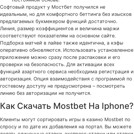
Софтовый продукт у Мостбет получился не
идеальным, но для комфортного беттинга без изысков
предлагаемых букмекером функций достаточно.
Линия, размер коэффициентов и величина маржи
соответствуют показателям на основном сайте.
Подборка матчей в лайве также идентична, а кэфы
оперативно обновляются. Использовать установленное
приложение можно сразу после распаковки и его
проверки на безопасность. Для активации всех
функций азартного сервиса необходима регистрация и
авторизация. Опция взаимодействия с программой по
гостевому доступу не предусмотрена – посмотреть
линию без авторизации не получится.
Как Скачать Mostbet На Iphone?
Клиенты могут сортировать игры в казино Mostbet по
спросу и по дате их добавления на портал. Вы можете
делать одиночные ставки, экспресс-ставки или ставки