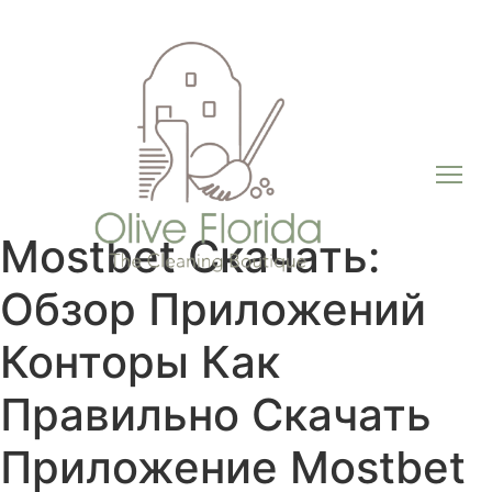
Mostbet Скачать:
Обзор Приложений
Конторы Как
Правильно Скачать
Приложение Mostbet