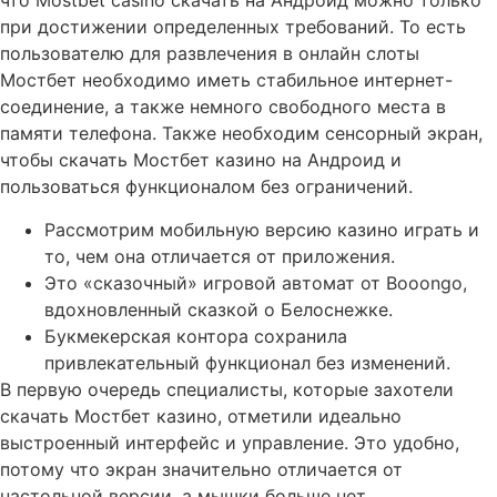
что Mostbet casino скачать на Андроид можно только
при достижении определенных требований. То есть
пользователю для развлечения в онлайн слоты
Мостбет необходимо иметь стабильное интернет-
соединение, а также немного свободного места в
памяти телефона. Также необходим сенсорный экран,
чтобы скачать Мостбет казино на Андроид и
пользоваться функционалом без ограничений.
Рассмотрим мобильную версию казино играть и
то, чем она отличается от приложения.
Это «сказочный» игровой автомат от Booongo,
вдохновленный сказкой о Белоснежке.
Букмекерская контора сохранила
привлекательный функционал без изменений.
В первую очередь специалисты, которые захотели
скачать Мостбет казино, отметили идеально
выстроенный интерфейс и управление. Это удобно,
потому что экран значительно отличается от
настольной версии, а мышки больше нет.