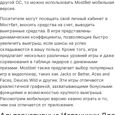
другой ОС, то можно использовать MostBet мобильная
версия.
Посетители могут посещать свой личный кабинет в
Мостбет, вносить средства на счет, выводить
выигранные средства. В игре представлены
динамические коэффициенты, позволяющие быстро
увеличить выигрыш, если шансы на успех
складываются в вашу пользу. Кроме того, игра
предлагает несколько различных уровней игры и даже
соревнования в таблице лидеров с денежными
призами. Mostbet также предлагает выбор популярных
игр в видеопокер, таких как Jacks or Better, Aces and
Faces, Deuces Wild и другие. Эти игры отличаются
реалистичной графикой, захватывающими бонусными
функциями и возможностью крупного выигрыша.
Рассмотрим мобильную версию казино играть и то,
чем она отличается от приложения.