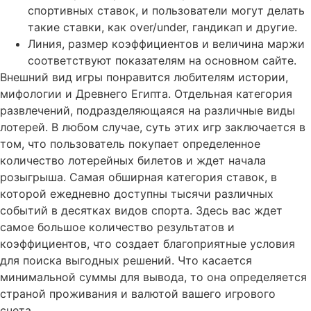
спортивных ставок, и пользователи могут делать
такие ставки, как over/under, гандикап и другие.
Линия, размер коэффициентов и величина маржи
соответствуют показателям на основном сайте.
Внешний вид игры понравится любителям истории,
мифологии и Древнего Египта. Отдельная категория
развлечений, подразделяющаяся на различные виды
лотерей. В любом случае, суть этих игр заключается в
том, что пользователь покупает определенное
количество лотерейных билетов и ждет начала
розыгрыша. Самая обширная категория ставок, в
которой ежедневно доступны тысячи различных
событий в десятках видов спорта. Здесь вас ждет
самое большое количество результатов и
коэффициентов, что создает благоприятные условия
для поиска выгодных решений. Что касается
минимальной суммы для вывода, то она определяется
страной проживания и валютой вашего игрового
счета.