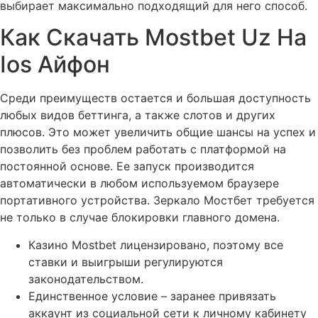
выбирает максимально подходящий для него способ.
Как Скачать Mostbet Uz На
Ios Айфон
Среди преимуществ остается и большая доступность
любых видов беттинга, а также слотов и других
плюсов. Это может увеличить общие шансы на успех и
позволить без проблем работать с платформой на
постоянной основе. Ее запуск производится
автоматически в любом используемом браузере
портативного устройства. Зеркало Мостбет требуется
не только в случае блокировки главного домена.
Казино Mostbet лицензировано, поэтому все
ставки и выигрыши регулируются
законодательством.
Единственное условие – заранее привязать
аккаунт из социальной сети к личному кабинету