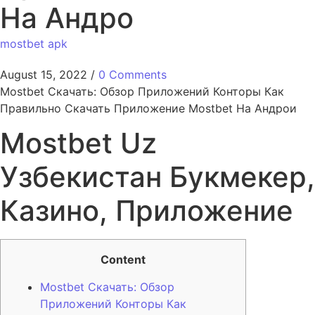
На Андро
mostbet apk
August 15, 2022
/
0 Comments
Mostbet Скачать: Обзор Приложений Конторы Как
Правильно Скачать Приложение Mostbet На Андрои
Mostbet Uz
Узбекистан Букмекер,
Казино, Приложение
Content
Mostbet Скачать: Обзор
Приложений Конторы Как