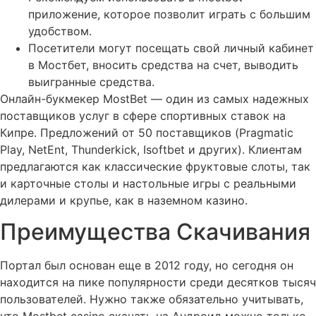
приложение, которое позволит играть с большим
удобством.
Посетители могут посещать свой личный кабинет
в Мостбет, вносить средства на счет, выводить
выигранные средства.
Онлайн-букмекер MostBet — один из самых надежных
поставщиков услуг в сфере спортивных ставок на
Кипре. Предложений от 50 поставщиков (Pragmatic
Play, NetEnt, Thunderkick, Isoftbet и других). Клиентам
предлагаются как классические фруктовые слоты, так
и карточные столы и настольные игры с реальными
дилерами и крупье, как в наземном казино.
Преимущества Скачивания
Портал был основан еще в 2012 году, но сегодня он
находится на пике популярности среди десятков тысяч
пользователей. Нужно также обязательно учитывать,