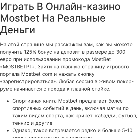
Играть В Онлайн-казино
Mostbet На Реальные
Деньги
На этой странице мы расскажем вам, как вы можете
получить 125% бонус на депозит в размере до 300
евро при использовании промокода MostBet
«MOSTBETPT». Зайти на главную страницу игрового
портала Mostbet com и нажать кнопку
«зарегистрироваться». Любая сессия в живом покер-
руме начинается с похода к главной стойке.
Спортивная книга Mostbet предлагает более
спортивных событий в день, включая матчи по
таким видам спорта, как крикет, кабадди, футбол,
теннис и другие.
Однако, такое встречается редко и больше 5-10
минут средства не зачисляются.