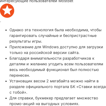
интересующие пользователей Mostbet
.
Однако эта технология была необходима, чтобы
гарантировать случайные и беспристрастные
результаты игры.
Приложение для Windows доступно для загрузки
только на российской версии сайта.
Благодаря внимательности разработчиков к
деталям и желанию угодить всем пользователям
весь необходимый функционал был полностью
перенесен.
Установщик весом 2 мегабайта можно найти в
разделе официального портала БК «Ставки всегда
с тобой».
Для справки, букмекер предлагает множество
промо-акций на выгодных условиях.