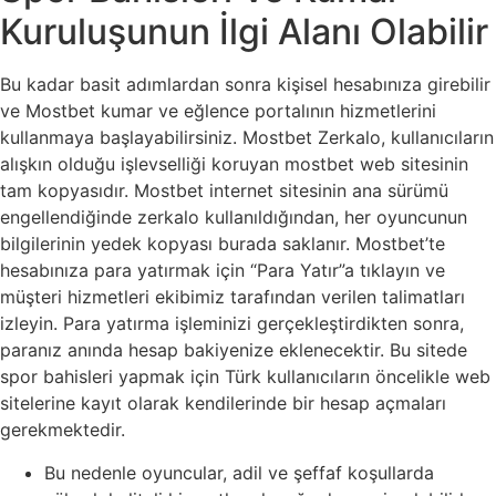
Kuruluşunun İlgi Alanı Olabilir
Bu kadar basit adımlardan sonra kişisel hesabınıza girebilir
ve Mostbet kumar ve eğlence portalının hizmetlerini
kullanmaya başlayabilirsiniz. Mostbet Zerkalo, kullanıcıların
alışkın olduğu işlevselliği koruyan mostbet web sitesinin
tam kopyasıdır. Mostbet internet sitesinin ana sürümü
engellendiğinde zerkalo kullanıldığından, her oyuncunun
bilgilerinin yedek kopyası burada saklanır. Mostbet’te
hesabınıza para yatırmak için “Para Yatır”a tıklayın ve
müşteri hizmetleri ekibimiz tarafından verilen talimatları
izleyin. Para yatırma işleminizi gerçekleştirdikten sonra,
paranız anında hesap bakiyenize eklenecektir. Bu sitede
spor bahisleri yapmak için Türk kullanıcıların öncelikle web
sitelerine kayıt olarak kendilerinde bir hesap açmaları
gerekmektedir.
Bu nedenle oyuncular, adil ve şeffaf koşullarda