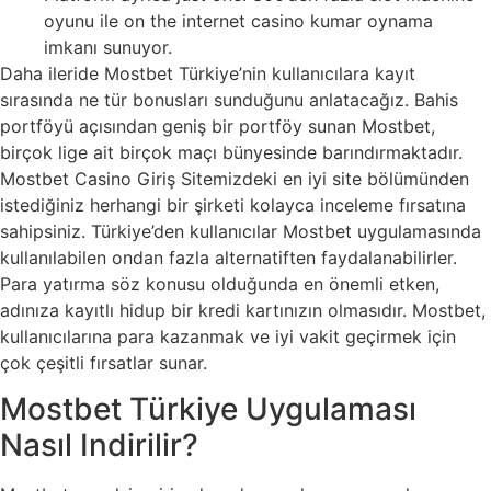
oyunu ile on the internet casino kumar oynama
imkanı sunuyor.
Daha ileride Mostbet Türkiye’nin kullanıcılara kayıt
sırasında ne tür bonusları sunduğunu anlatacağız. Bahis
portföyü açısından geniş bir portföy sunan Mostbet,
birçok lige ait birçok maçı bünyesinde barındırmaktadır.
Mostbet Casino Giriş Sitemizdeki en iyi site bölümünden
istediğiniz herhangi bir şirketi kolayca inceleme fırsatına
sahipsiniz. Türkiye’den kullanıcılar Mostbet uygulamasında
kullanılabilen ondan fazla alternatiften faydalanabilirler.
Para yatırma söz konusu olduğunda en önemli etken,
adınıza kayıtlı hidup bir kredi kartınızın olmasıdır. Mostbet,
kullanıcılarına para kazanmak ve iyi vakit geçirmek için
çok çeşitli fırsatlar sunar.
Mostbet Türkiye Uygulaması
Nasıl Indirilir?