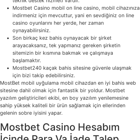
teknik destek hizmeti vardır.
Mostbet Casino mobil on line casino, mobil cihazınıza
indirmeniz için mevcuttur, yani en sevdiğiniz on line
casino oyunlarını her yerde, her zaman
oynayabilirsiniz.
Son birkaç kez bahis oynayacak bir şirket
arayacaksanız, tek yapmanız gereken şirketin
sitemizin bir kısmına bakmak ve çalışmaya
başlamaktır.
Mostbet240 kaçak bahis sitesine güvenle ulaşmak
için bizi takip edebilirsiniz.
MostBet mobil uyğulama mobil cihazdan en iyi bahis web
sitesine dahil olmak için fantastik bir yoldur. Mostbet
yazılım geliştiricileri ekibi, en boy yazılım yenilemesine
sahip yüksek kaliteli bir ürün sağlamak için ellerinden
gelenin sobre iyisini yapar.
Mostbet Casino Hesabım
İçinde Para Va İade Talep