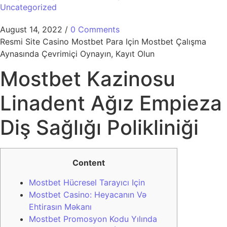
Uncategorized
August 14, 2022
/
0 Comments
Resmi Site Casino Mostbet Para Için Mostbet Çalışma
Aynasında Çevrimiçi Oynayın, Kayıt Olun
Mostbet Kazinosu
Linadent Ağız Empieza
Diş Sağlığı Polikliniği
Content
Mostbet Hücresel Tarayıcı Için
Mostbet Casino: Heyacanın Və
Ehtirasın Məkanı
Mostbet Promosyon Kodu Yılında