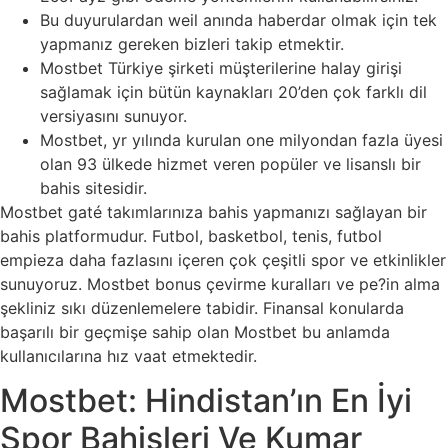
Bu duyurulardan weil anında haberdar olmak için tek
yapmanız gereken bizleri takip etmektir.
Mostbet Türkiye şirketi müşterilerine halay girişi
sağlamak için bütün kaynakları 20’den çok farklı dil
versiyasını sunuyor.
Mostbet, yr yılında kurulan one milyondan fazla üyesi
olan 93 ülkede hizmet veren popüler ve lisanslı bir
bahis sitesidir.
Mostbet gaté takımlarınıza bahis yapmanızı sağlayan bir
bahis platformudur. Futbol, basketbol, tenis, futbol
empieza daha fazlasını içeren çok çeşitli spor ve etkinlikler
sunuyoruz. Mostbet bonus çevirme kuralları ve pe?in alma
şekliniz sıkı düzenlemelere tabidir. Finansal konularda
başarılı bir geçmişe sahip olan Mostbet bu anlamda
kullanıcılarına hız vaat etmektedir.
Mostbet: Hindistan’ın En İyi
Spor Bahisleri Ve Kumar