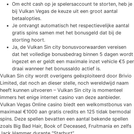
Om echt cash op je spelersaccount te storten, heb je
bij Vulkan Vegas de keuze uit een groot aantal
betaalopties.
Je ontvangt automatisch het respectievelijke aantal
gratis spins samen met het bonusgeld dat bij de
storting hoort.
Ja, de Vulkan Sin city bonusvoorwaarden vereisen
dat het volledige bonusbedrag binnen 5 dagen wordt
ingezet en er geldt een maximale inzet vehicle €5 per
draai wanneer het bonussaldo actief is.
Vulkan Sin city wordt overigens geëxploiteerd door Brivio
Limited, dat noch an dieser stelle, noch wereldwijd naam
heeft kunnen uitvoeren – Vulkan Sin city is momenteel
immers het enige internet casino van deze aanbieder.
Vulkan Vegas Online casino biedt een welkomstbonus van
maximaal €1000 aan gratis credits en 125 tidak bermodal
spins. Deze spellen bevatten een aantal bekende spellen
zoals Big Bad Hair, Book of Deceased, Fruitmania en zelfs
Jack Hammer durante “Starburt”.