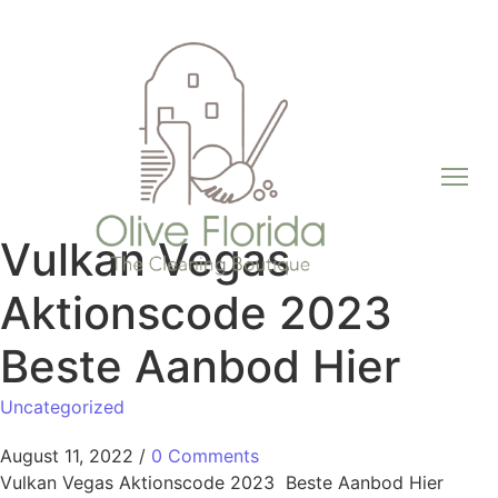
Vulkan Vegas
Aktionscode 2023 ️
Beste Aanbod Hier
Uncategorized
August 11, 2022
/
0 Comments
Vulkan Vegas Aktionscode 2023 ️ Beste Aanbod Hier