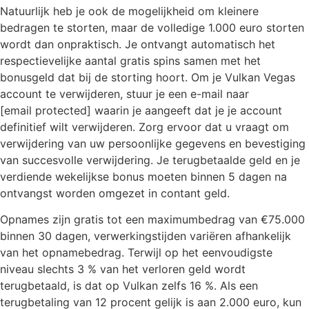
Natuurlijk heb je ook de mogelijkheid om kleinere
bedragen te storten, maar de volledige 1.000 euro storten
wordt dan onpraktisch. Je ontvangt automatisch het
respectievelijke aantal gratis spins samen met het
bonusgeld dat bij de storting hoort. Om je Vulkan Vegas
account te verwijderen, stuur je een e-mail naar
[email protected] waarin je aangeeft dat je je account
definitief wilt verwijderen. Zorg ervoor dat u vraagt om
verwijdering van uw persoonlijke gegevens en bevestiging
van succesvolle verwijdering. Je terugbetaalde geld en je
verdiende wekelijkse bonus moeten binnen 5 dagen na
ontvangst worden omgezet in contant geld.
Opnames zijn gratis tot een maximumbedrag van €75.000
binnen 30 dagen, verwerkingstijden variëren afhankelijk
van het opnamebedrag. Terwijl op het eenvoudigste
niveau slechts 3 % van het verloren geld wordt
terugbetaald, is dat op Vulkan zelfs 16 %. Als een
terugbetaling van 12 procent gelijk is aan 2.000 euro, kun