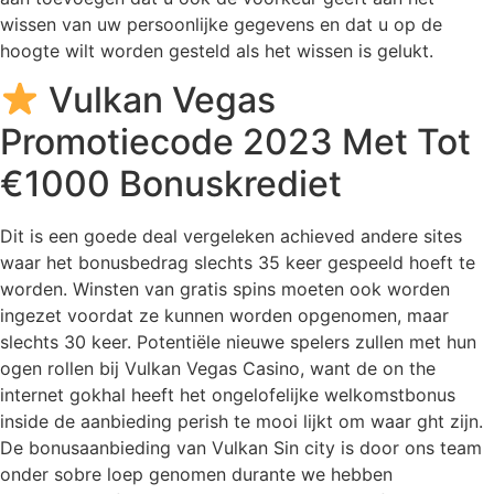
wissen van uw persoonlijke gegevens en dat u op de
hoogte wilt worden gesteld als het wissen is gelukt.
Vulkan Vegas
Promotiecode 2023 Met Tot
€1000 Bonuskrediet
Dit is een goede deal vergeleken achieved andere sites
waar het bonusbedrag slechts 35 keer gespeeld hoeft te
worden. Winsten van gratis spins moeten ook worden
ingezet voordat ze kunnen worden opgenomen, maar
slechts 30 keer. Potentiële nieuwe spelers zullen met hun
ogen rollen bij Vulkan Vegas Casino, want de on the
internet gokhal heeft het ongelofelijke welkomstbonus
inside de aanbieding perish te mooi lijkt om waar ght zijn.
De bonusaanbieding van Vulkan Sin city is door ons team
onder sobre loep genomen durante we hebben