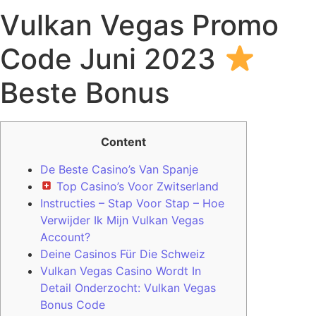
Vulkan Vegas Promo
Code Juni 2023
Beste Bonus
Content
De Beste Casino’s Van Spanje
Top Casino’s Voor Zwitserland
Instructies – Stap Voor Stap – Hoe
Verwijder Ik Mijn Vulkan Vegas
Account?
Deine Casinos Für Die Schweiz
Vulkan Vegas Casino Wordt In
Detail Onderzocht: Vulkan Vegas
Bonus Code