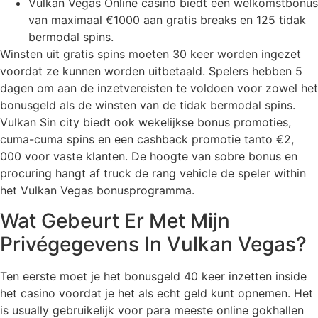
Vulkan Vegas Online casino biedt een welkomstbonus
van maximaal €1000 aan gratis breaks en 125 tidak
bermodal spins.
Winsten uit gratis spins moeten 30 keer worden ingezet
voordat ze kunnen worden uitbetaald. Spelers hebben 5
dagen om aan de inzetvereisten te voldoen voor zowel het
bonusgeld als de winsten van de tidak bermodal spins.
Vulkan Sin city biedt ook wekelijkse bonus promoties,
cuma-cuma spins en een cashback promotie tanto €2,
000 voor vaste klanten. De hoogte van sobre bonus en
procuring hangt af truck de rang vehicle de speler within
het Vulkan Vegas bonusprogramma.
Wat Gebeurt Er Met Mijn
Privégegevens In Vulkan Vegas?
Ten eerste moet je het bonusgeld 40 keer inzetten inside
het casino voordat je het als echt geld kunt opnemen. Het
is usually gebruikelijk voor para meeste online gokhallen