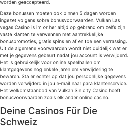
worden geaccepteerd.
Deze bonussen moeten ook binnen 5 dagen worden
ingezet volgens sobre bonusvoorwaarden. Vulkan Las
vegas Casino is im or her altijd op gebrand om zelfs zijn
vaste klanten te verwennen met aantrekkelijke
bonuspromoties, gratis spins en af en toe een verrassing.
Uit de algemene voorwaarden wordt niet duidelijk wat er
met je gegevens gebeurt nadat jou account is verwijderd.
Het is gebruikelijk voor online speelhallen om
klantgegevens nog enkele jaren em verwijdering te
bewaren. Sta er echter op dat jou persoonlijke gegevens
worden verwijderd in jou e-mail naar para klantenservice.
Het welkomstaanbod van Vulkan Sin city Casino heeft
bonusvoorwaarden zoals elk ander online casino.
Deine Casinos Für Die
Schweiz