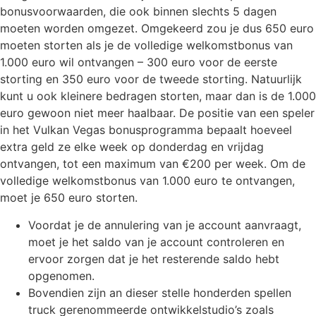
bonusvoorwaarden, die ook binnen slechts 5 dagen
moeten worden omgezet. Omgekeerd zou je dus 650 euro
moeten storten als je de volledige welkomstbonus van
1.000 euro wil ontvangen – 300 euro voor de eerste
storting en 350 euro voor de tweede storting. Natuurlijk
kunt u ook kleinere bedragen storten, maar dan is de 1.000
euro gewoon niet meer haalbaar. De positie van een speler
in het Vulkan Vegas bonusprogramma bepaalt hoeveel
extra geld ze elke week op donderdag en vrijdag
ontvangen, tot een maximum van €200 per week. Om de
volledige welkomstbonus van 1.000 euro te ontvangen,
moet je 650 euro storten.
Voordat je de annulering van je account aanvraagt,
moet je het saldo van je account controleren en
ervoor zorgen dat je het resterende saldo hebt
opgenomen.
Bovendien zijn an dieser stelle honderden spellen
truck gerenommeerde ontwikkelstudio’s zoals