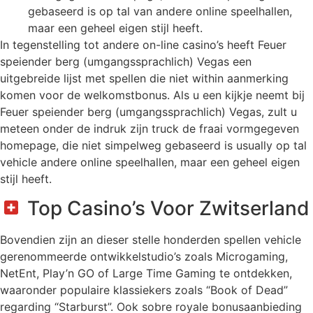
gebaseerd is op tal van andere online speelhallen,
maar een geheel eigen stijl heeft.
In tegenstelling tot andere on-line casino’s heeft Feuer
speiender berg (umgangssprachlich) Vegas een
uitgebreide lijst met spellen die niet within aanmerking
komen voor de welkomstbonus. Als u een kijkje neemt bij
Feuer speiender berg (umgangssprachlich) Vegas, zult u
meteen onder de indruk zijn truck de fraai vormgegeven
homepage, die niet simpelweg gebaseerd is usually op tal
vehicle andere online speelhallen, maar een geheel eigen
stijl heeft.
Top Casino’s Voor Zwitserland
Bovendien zijn an dieser stelle honderden spellen vehicle
gerenommeerde ontwikkelstudio’s zoals Microgaming,
NetEnt, Play’n GO of Large Time Gaming te ontdekken,
waaronder populaire klassiekers zoals “Book of Dead”
regarding “Starburst”. Ook sobre royale bonusaanbieding