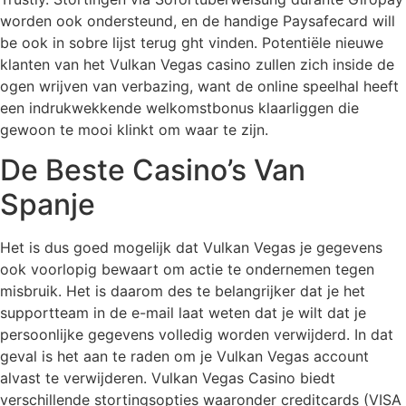
worden ook ondersteund, en de handige Paysafecard will
be ook in sobre lijst terug ght vinden. Potentiële nieuwe
klanten van het Vulkan Vegas casino zullen zich inside de
ogen wrijven van verbazing, want de online speelhal heeft
een indrukwekkende welkomstbonus klaarliggen die
gewoon te mooi klinkt om waar te zijn.
De Beste Casino’s Van
Spanje
Het is dus goed mogelijk dat Vulkan Vegas je gegevens
ook voorlopig bewaart om actie te ondernemen tegen
misbruik. Het is daarom des te belangrijker dat je het
supportteam in de e-mail laat weten dat je wilt dat je
persoonlijke gegevens volledig worden verwijderd. In dat
geval is het aan te raden om je Vulkan Vegas account
alvast te verwijderen. Vulkan Vegas Casino biedt
verschillende stortingsopties waaronder creditcards (VISA