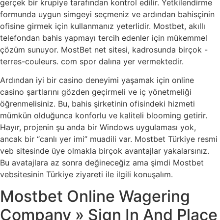
gerçek bir krupiye tarafından kontrol edilir. Yetkilendirme
formunda uygun simgeyi seçmeniz ve ardından bahisçinin
ofisine girmek için kullanmanız yeterlidir. Mostbet, akıllı
telefondan bahis yapmayı tercih edenler için mükemmel
çözüm sunuyor. MostBet net sitesi, kadrosunda birçok -
terres-couleurs. com spor dalına yer vermektedir.
Ardından iyi bir casino deneyimi yaşamak için online
casino şartlarını gözden geçirmeli ve iç yönetmeliği
öğrenmelisiniz. Bu, bahis şirketinin ofisindeki hizmeti
mümkün olduğunca konforlu ve kaliteli blooming getirir.
Hayır, projenin şu anda bir Windows uygulaması yok,
ancak bir “canlı yer imi” muadili var. Mostbet Türkiye resmi
veb sitesinde üye olmakla birçok avantajlar yakalarsınız.
Bu avatajlara az sonra değineceğiz ama şimdi Mostbet
vebsitesinin Türkiye ziyareti ile ilgili konuşalım.
Mostbet Online Wagering
Company » Sign In And Place