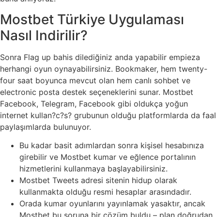
Mostbet Türkiye Uygulaması
Nasıl Indirilir?
Sonra Flag up bahis dilediğiniz anda yapabilir empieza
herhangi oyun oynayabilirsiniz. Bookmaker, hem twenty-
four saat boyunca mevcut olan hem canlı sohbet ve
electronic posta destek seçeneklerini sunar. Mostbet
Facebook, Telegram, Facebook gibi oldukça yoğun
internet kullan?c?s? grubunun olduğu platformlarda da faal
paylaşımlarda bulunuyor.
Bu kadar basit adımlardan sonra kişisel hesabınıza
girebilir ve Mostbet kumar ve eğlence portalının
hizmetlerini kullanmaya başlayabilirsiniz.
Mostbet Tweets adresi sitenin hidup olarak
kullanmakta olduğu resmi hesaplar arasındadır.
Orada kumar oyunlarını yayınlamak yasaktır, ancak
Mostbet bu soruna bir çözüm buldu – plan doğrudan