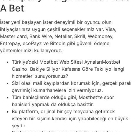
A Bet
İster yeni başlayan ister deneyimli bir oyuncu olun,
ihtiyaçlarınıza uygun çeşitli seçeneklerimiz var. Visa,
Master card, Bank Wire, Neteller, Skrill, Webmoney,
Entropay, ecoPayz ve Bitcoin gibi güvenli ödeme
yöntemlerimizi kullanıyoruz.
Türkiye’deki Mostbet Web Sitesi AynalarıMostbet
Casino Bakiye Siliyor Kafasına Göre TakılıyoHangi
hizmetleri sunuyorsunuz?
Sizi olası mali kayıplardan korumak için, gerçek paralı
çevrimiçi kumarhanelere izin vermiyoruz.
Tüm bahisçilerde olduğu gibi, Mostbet’te spor
bahisleri yapmak da oldukça basittir.
Bu platform, orijinal bir şey meydana getirmek
isteyen bir kişinin kendisi için yapabileceği en büyük
şeydir.