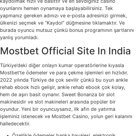
kaydolmak hızlı ve basittir ve en sevdiğiniz casino
oyunlarını hemen oynamaya başlayabilirsiniz. Tek
yapmanız gereken adınızı ve e-posta adresinizi girmek,
ülkenizi seçmek ve “Kaydol” düğmesine tıklamaktır. Ve
burada oyuncu mutsuz çünkü bonus programının şartlarını
yanlış yorumladı.
Mostbet Official Site In India
Türkiye’deki diğer onlayn kumar operatörlerine kıyasla
Mostbet’te ödemeler ve para çekme işlemleri en hızlıdır.
2022 yılında Türkiye de çok sevilir çünkü bu oyun ankle
rehab ebook hızlı gelişir, ankle rehab ebook çok kolay,
hem de aşırı basit oynanır. Sweet Bonanza bir slot
makinesidir ve slot makineleri arasında popüler bir
oyundur. Yeni bir oyuncuysanız, ilk afin de yatırma
işleminiz istenecek ve Mostbet Casino, yolun geri kalanını
halledecektir.
Özellikle ödemeler banka havalesi, elektronik