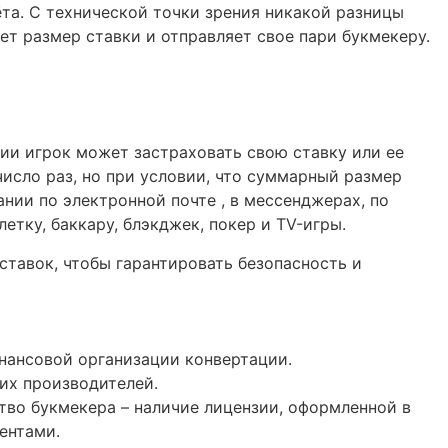
ёта. С технической точки зрения никакой разницы
т размер ставки и отправляет свое пари букмекеру.
ии игрок может застраховать свою ставку или ее
число раз, но при условии, что суммарный размер
нии по электронной почте , в мессенджерах, по
етку, баккару, блэкджек, покер и TV-игры.
ставок, чтобы гарантировать безопасность и
инансовой организации конвертации.
их производителей.
тво букмекера – наличие лицензии, оформленной в
ентами.