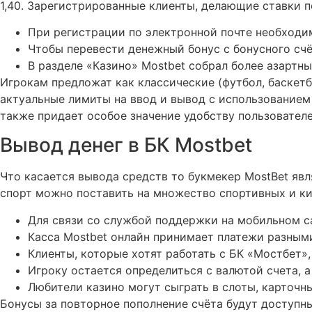
1,40. Зарегистрированные клиенты, делающие ставки п
При регистрации по электронной почте необходимо
Чтобы перевести денежный бонус с бонусного счёт
В разделе «Казино» Mostbet собрал более азартных
Игрокам предложат как классические (футбол, баскетбо
актуальные лимиты на ввод и вывод с использованием 
также придает особое значение удобству пользователей
Вывод денег в БК Mostbet
Что касается вывода средств то букмекер MostBet яв
спорт можно поставить на множество спортивных и ки
Для связи со службой поддержки на мобильном с
Касса Mostbet онлайн принимает платежи разным
Клиенты, которые хотят работать с БК «Мостбет»,
Игроку остается определиться с валютой счета, а
Любители казино могут сыграть в слоты, карточны
Бонусы за повторное пополнение счёта будут доступны 