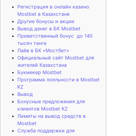
Регистрация в онлайн казино
Mostbet в Казахстане
Другие бонусы и акции
Вывод денег в БК Mostbet
Приветственный бонус до 140
тысяч тенге
Лайв в БК «Мостбет»
Официальный сайт Mostbet для
жителей Казахстана
Букмекер Mostbet
Программа лояльности в Mostbet
KZ
Вывод
Бонусные предложения для
клиентов Mostbet KZ
Лимиты на вывод средств в
Mostbet
Служба поддержки для