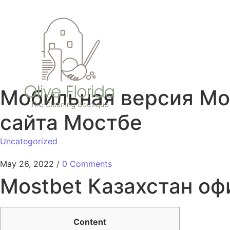
Мобильная версия Mo
сайта Мостбе
Uncategorized
May 26, 2022
/
0 Comments
Mostbet Казахстан о
Content