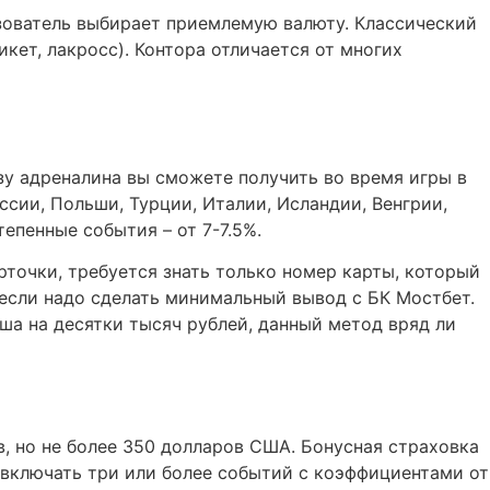
ьзователь выбирает приемлемую валюту. Классический
икет, лакросс). Контора отличается от многих
зу адреналина вы сможете получить во время игры в
ссии, Польши, Турции, Италии, Исландии, Венгрии,
тепенные события – от 7-7.5%.
рточки, требуется знать только номер карты, который
 если надо сделать минимальный вывод с БК Мостбет.
ша на десятки тысяч рублей, данный метод вряд ли
в, но не более 350 долларов США. Бонусная страховка
 включать три или более событий с коэффициентами от