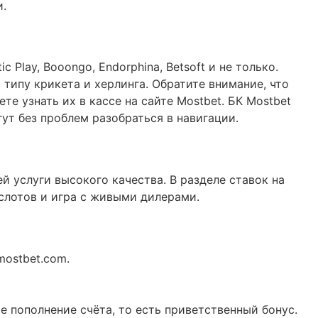
и.
Play, Booongo, Endorphina, Betsoft и не только.
 типу крикета и херлинга. Обратите внимание, что
е узнать их в кассе на сайте Mostbet. БК Mostbet
ут без проблем разобраться в навигации.
 услуги высокого качества. В разделе ставок на
слотов и игра с живыми дилерами.
mostbet.com.
е пополнение счёта, то есть приветственный бонус.