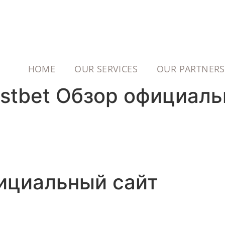
HOME
OUR SERVICES
OUR PARTNERS
stbet Обзор официаль
фициальный сайт