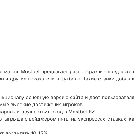
ые матчи, Mostbet предлагает разнообразные предложен
ов и другие показатели в футболе. Такие ставки доба
нкционалу основную версию сайта и дает пользовател
амые высокие достижения игроков.
ароль и осуществит вход в Mostbet KZ.
 отыгрыша с вейджером пять, на экспрессах-ставках, 
т достигать 10-15%.