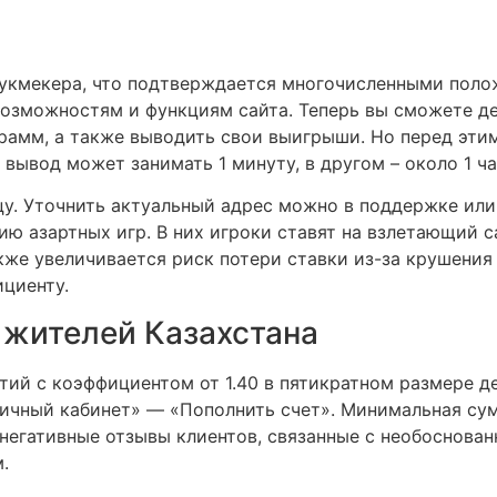
букмекера, что подтверждается многочисленными пол
возможностям и функциям сайта. Теперь вы сможете де
грамм, а также выводить свои выигрыши. Но перед эти
 вывод может занимать 1 минуту, в другом – около 1 ча
цу. Уточнить актуальный адрес можно в поддержке или
ию азартных игр. В них игроки ставят на взлетающий 
же увеличивается риск потери ставки из-за крушения
циенту.
 жителей Казахстана
ытий с коэффициентом от 1.40 в пятикратном размере 
«Личный кабинет» — «Пополнить счет». Минимальная су
и негативные отзывы клиентов, связанные с необоснов
.