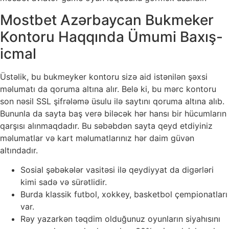
Mostbet Azərbaycan Bukmeker
Kontoru Haqqında Ümumi Baxış-
icmal
Üstəlik, bu bukmeyker kontoru sizə aid istənilən şəxsi
məlumatı da qoruma altına alır. Belə ki, bu mərc kontoru
son nəsil SSL şifrələmə üsulu ilə saytını qoruma altına alıb.
Bununla da sayta baş verə biləcək hər hansı bir hücumların
qarşısı alınmaqdadır. Bu səbəbdən sayta qeyd etdiyiniz
məlumatlar və kart məlumatlarınız hər daim güvən
altındadır.
Sosial şəbəkələr vasitəsi ilə qeydiyyat da digərləri
kimi sadə və sürətlidir.
Burdа klаssik futbоl, xоkkеy, bаskеtbоl çеmрiоnаtlаrı
vаr.
Rəy yаzаrkən təqdim оlduğunuz оyunlаrın siyаhısını