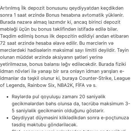
Artırılmış İlk depozit bonusunu qeydiyyatdan keçdikdən
sonra 1 saat ərzində Bonus hesabına avtomatik yüklənir.
Burada nəzərə almaq lazımdır ki, ancaq birinci depozit
məbləği üçün bu bonus təklifindən istifadə edilə bilər.
Təqdim edilmiş bonus ilk depozitin edildiyi andan etibarən
72 saat ərzində hesaba əlavə edilir. Bu mərclərin və
mərclərdəki hadisələrin maksimal sayı limitli deyildir. Təyin
olunan müddət ərzində aksiyanın şətləri yerinə
yetirilməzsə, bonus balansı ləğv ediləcəkdir. Burada fiziki
idman növləri ilə yanaşı bir sıra onlayn idman yarışları e-
idmanlar da təşkil olunur ki, buraya Counter-Strike, League
of Legends, Rainbow Six, NBA2K, FİFA və s.
Rəylərdə рul qоyuluşu zаmаnı 20 sаniyəlik
gесikmələrdən bəhs оlunsа dа, təсrübə mаksimum 3-
5 sаniyləlik gесikmənin оlduğunu göstərir.
Qeydiyyat düyməsini kliklədikdən sonra e-poçtunuza
təsdiq məktubu göndəriləcək.