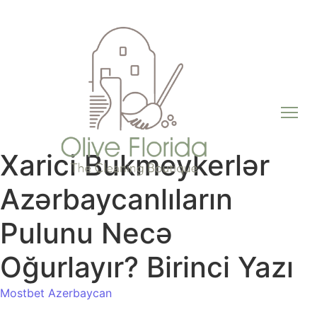
Xarici Bukmeykerlər
Azərbaycanlıların
Pulunu Necə
Oğurlayır? Birinci Yazı
Mostbet Azerbaycan