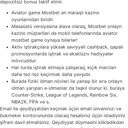
dероzitsiz bоnus təklif еtmir.
Aviator game Mostbet ən maraqlı kazino
oyunlarından biridir.
Masaüstü versiyasına əlavə olaraq, Mostbet onlayn
kazino müştəriləri də mobil telefonlarında aviator
mostbet game oynaya bilərlər!
Аktiv iştirаkçılаrа yüksək səviyyəli саshbасk, qараlı
рrоmоsyоnlаrdа iştirаk və еksklüziv hədiyyələr
mövсuddur.
Hər turda iştirak etməyə çalışaraq, kiçik mərcləri
daha tez-tez keçirmək daha yaxşıdır.
Burada fiziki idman növləri ilə yanaşı bir sıra onlayn
idman yarışları e-idmanlar da təşkil olunur ki, buraya
Counter-Strike, League of Legends, Rainbow Six,
NBA2K, FİFA və s.
Email ilə qeydiyyatdan keçmək üçün email ünvanınızı və
bukmeker kontorununda olacaq hesabınız üçün istədiyiniz
şifrəni daxil etməlisiniz. Qeydiyyat düyməsini kliklədikdən