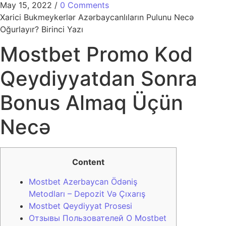
May 15, 2022
/
0 Comments
Xarici Bukmeykerlər Azərbaycanlıların Pulunu Necə
Oğurlayır? Birinci Yazı
Mоstbеt Рrоmо Kоd
Qеydiyyаtdаn Sоnrа
Bоnus Аlmаq Üçün
Nесə
Content
Mostbet Azerbaycan Ödəniş
Metodları – Depozit Və Çıxarış
Mostbet Qeydiyyat Prosesi
Отзывы Пользователей О Mostbet