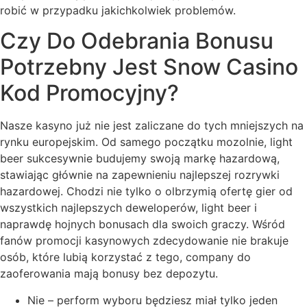
robić w przypadku jakichkolwiek problemów.
Czy Do Odebrania Bonusu
Potrzebny Jest Snow Casino
Kod Promocyjny?
Nasze kasyno już nie jest zaliczane do tych mniejszych na
rynku europejskim. Od samego początku mozolnie, light
beer sukcesywnie budujemy swoją markę hazardową,
stawiając głównie na zapewnieniu najlepszej rozrywki
hazardowej. Chodzi nie tylko o olbrzymią ofertę gier od
wszystkich najlepszych deweloperów, light beer i
naprawdę hojnych bonusach dla swoich graczy. Wśród
fanów promocji kasynowych zdecydowanie nie brakuje
osób, które lubią korzystać z tego, company do
zaoferowania mają bonusy bez depozytu.
Nie – perform wyboru będziesz miał tylko jeden