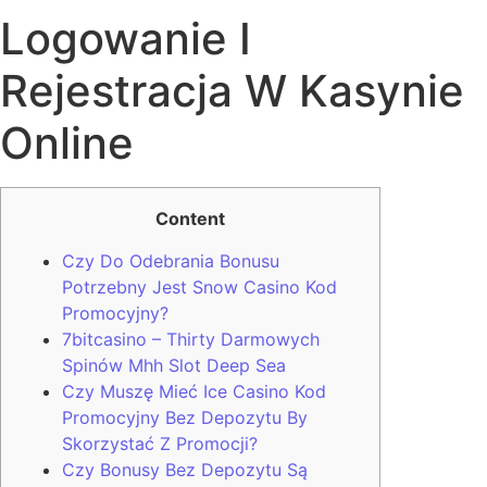
Logowanie I
Rejestracja W Kasynie
Online
Content
Czy Do Odebrania Bonusu
Potrzebny Jest Snow Casino Kod
Promocyjny?
7bitcasino – Thirty Darmowych
Spinów Mhh Slot Deep Sea
Czy Muszę Mieć Ice Casino Kod
Promocyjny Bez Depozytu By
Skorzystać Z Promocji?
Czy Bonusy Bez Depozytu Są