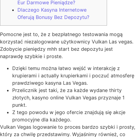
Eur Darmowe Pieniądze?
Dlaczego Kasyna Internetowe
Oferują Bonusy Bez Depozytu?
Pomocne jest to, że z bezpłatnego testowania mogą
korzystać niezalogowane użytkownicy Vulkan Las vegas.
Zdobycie pieniędzy mhh start bez depozytu jest
naprawdę szybkie i proste.
Dzięki temu można łatwo wejść w interakcję z
krupierami i actually krupierkami i poczuć atmosferę
prawdziwego kasyna Las Vegas.
Przelicznik jest taki, że za każde wydane thirty
złotych, kasyno online Vulkan Vegas przyznaje 1
punkt.
Z tego powodu w jego ofercie znajdują się akcje
promocyjne dla każdego.
Vulkan Vegas logowanie to proces bardzo szybki i prosty,
który za chwilę przedstawimy. Wyjaśnimy również, co