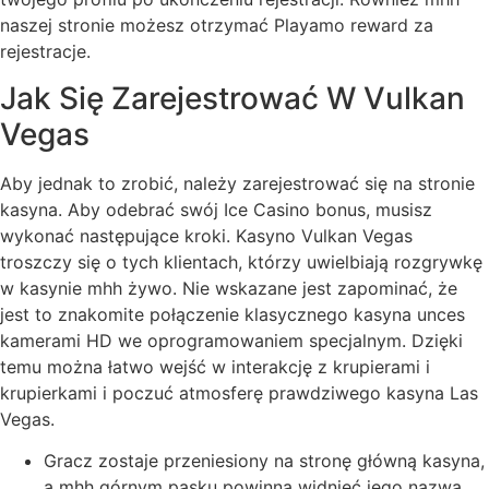
naszej stronie możesz otrzymać Playamo reward za
rejestracje.
Jak Się Zarejestrować W Vulkan
Vegas
Aby jednak to zrobić, należy zarejestrować się na stronie
kasyna. Aby odebrać swój Ice Casino bonus, musisz
wykonać następujące kroki. Kasyno Vulkan Vegas
troszczy się o tych klientach, którzy uwielbiają rozgrywkę
w kasynie mhh żywo. Nie wskazane jest zapominać, że
jest to znakomite połączenie klasycznego kasyna unces
kamerami HD we oprogramowaniem specjalnym. Dzięki
temu można łatwo wejść w interakcję z krupierami i
krupierkami i poczuć atmosferę prawdziwego kasyna Las
Vegas.
Gracz zostaje przeniesiony na stronę główną kasyna,
a mhh górnym pasku powinna widnieć jego nazwa