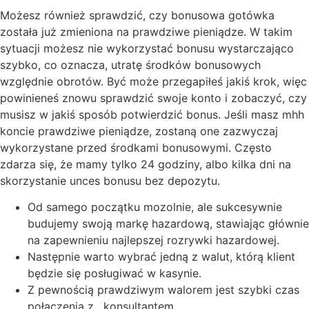
Możesz również sprawdzić, czy bonusowa gotówka
została już zmieniona na prawdziwe pieniądze. W takim
sytuacji możesz nie wykorzystać bonusu wystarczająco
szybko, co oznacza, utratę środków bonusowych
względnie obrotów. Być może przegapiłeś jakiś krok, więc
powinieneś znowu sprawdzić swoje konto i zobaczyć, czy
musisz w jakiś sposób potwierdzić bonus. Jeśli masz mhh
koncie prawdziwe pieniądze, zostaną one zazwyczaj
wykorzystane przed środkami bonusowymi. Często
zdarza się, że mamy tylko 24 godziny, albo kilka dni na
skorzystanie unces bonusu bez depozytu.
Od samego początku mozolnie, ale sukcesywnie
budujemy swoją markę hazardową, stawiając głównie
na zapewnieniu najlepszej rozrywki hazardowej.
Następnie warto wybrać jedną z walut, którą klient
będzie się posługiwać w kasynie.
Z pewnością prawdziwym walorem jest szybki czas
połączenia z . konsultantem.