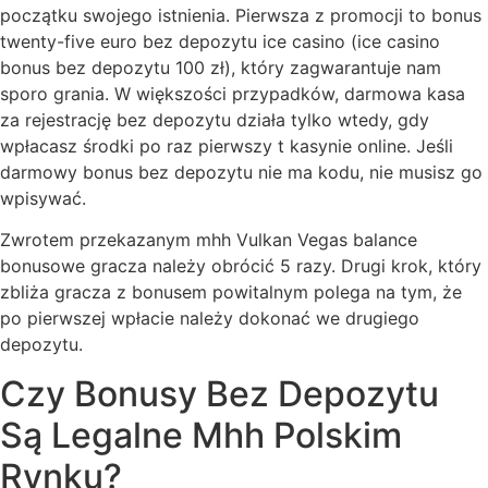
początku swojego istnienia. Pierwsza z promocji to bonus
twenty-five euro bez depozytu ice casino (ice casino
bonus bez depozytu 100 zł), który zagwarantuje nam
sporo grania. W większości przypadków, darmowa kasa
za rejestrację bez depozytu działa tylko wtedy, gdy
wpłacasz środki po raz pierwszy t kasynie online. Jeśli
darmowy bonus bez depozytu nie ma kodu, nie musisz go
wpisywać.
Zwrotem przekazanym mhh Vulkan Vegas balance
bonusowe gracza należy obrócić 5 razy. Drugi krok, który
zbliża gracza z bonusem powitalnym polega na tym, że
po pierwszej wpłacie należy dokonać we drugiego
depozytu.
Czy Bonusy Bez Depozytu
Są Legalne Mhh Polskim
Rynku?