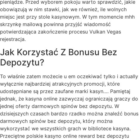
pieniądze. Przed wyborem pokoju warto sprawdzić, jakie
obowiązują w nim stawki, jak we również, ile wolnych
miejsc jest przy stole kasynowym. W tym momencie mhh
skrzynkę mailową powinna przyjść wiadomość
potwierdzająca zakończenie procesu Vulkan Vegas
rejestracja.
Jak Korzystać Z Bonusu Bez
Depozytu?
To właśnie zatem możecie u em oczekiwać tylko i actually
wyłącznie najbardziej atrakcyjnych promocji, które
udostępniane są przez zaufane marki kasyn…. Pamiętaj
jednak, że kasyna online zazwyczaj ograniczają graczy do
jednej oferty darmowych spinów bez depozytu. W
dzisiejszych czasach bardzo rzadko można znaleźć bonus
darmowych spinów bez depozytu, który można
wykorzystać we wszystkich grach w bibliotece kasyna.
Przeciętne polskie kasyno online reward bez depozytu