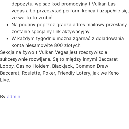
depozytu, wpisać kod promocyjny t Vulkan Las
vegas albo przeczytać perform końca i uzupełnić się,
że warto to zrobić.
Na podany poprzez gracza adres mailowy przesłany
zostanie specjalny link aktywacyjny.
W każdym tygodniu można zgarnąć z doładowania
konta niesamowite 800 złotych.
Sekcja na żywo t Vulkan Vegas jest rzeczywiście
sukcesywnie rozwijana. Są to między innymi Baccarat
Lobby, Casino Holdem, Blackjack, Common Draw
Baccarat, Roulette, Poker, Friendly Lotery, jak we Keno
Live.
By
admin