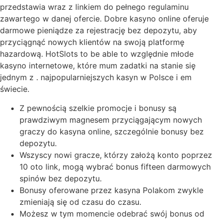
przedstawia wraz z linkiem do pełnego regulaminu
zawartego w danej ofercie. Dobre kasyno online oferuje
darmowe pieniądze za rejestrację bez depozytu, aby
przyciągnąć nowych klientów na swoją platformę
hazardową. HotSlots to be able to względnie młode
kasyno internetowe, które mum zadatki na stanie się
jednym z . najpopularniejszych kasyn w Polsce i em
świecie.
Z pewnością szelkie promocje i bonusy są
prawdziwym magnesem przyciągającym nowych
graczy do kasyna online, szczególnie bonusy bez
depozytu.
Wszyscy nowi gracze, którzy założą konto poprzez
10 oto link, mogą wybrać bonus fifteen darmowych
spinów bez depozytu.
Bonusy oferowane przez kasyna Polakom zwykle
zmieniają się od czasu do czasu.
Możesz w tym momencie odebrać swój bonus od