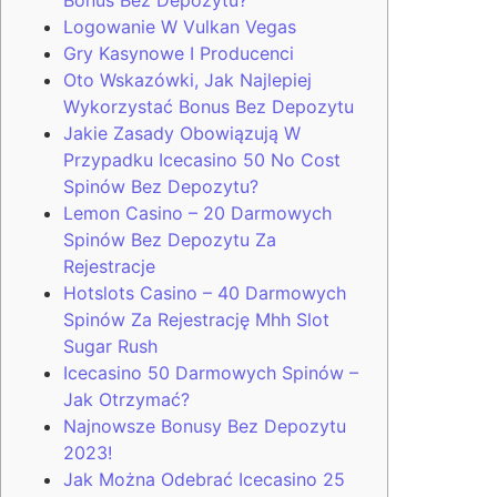
Logowanie W Vulkan Vegas
Gry Kasynowe I Producenci
Oto Wskazówki, Jak Najlepiej
Wykorzystać Bonus Bez Depozytu
Jakie Zasady Obowiązują W
Przypadku Icecasino 50 No Cost
Spinów Bez Depozytu?
Lemon Casino – 20 Darmowych
Spinów Bez Depozytu Za
Rejestracje
Hotslots Casino – 40 Darmowych
Spinów Za Rejestrację Mhh Slot
Sugar Rush
Icecasino 50 Darmowych Spinów –
Jak Otrzymać?
Najnowsze Bonusy Bez Depozytu
2023!
Jak Można Odebrać Icecasino 25