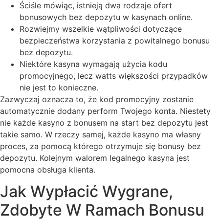
Ściśle mówiąc, istnieją dwa rodzaje ofert
bonusowych bez depozytu w kasynach online.
Rozwiejmy wszelkie wątpliwości dotyczące
bezpieczeństwa korzystania z powitalnego bonusu
bez depozytu.
Niektóre kasyna wymagają użycia kodu
promocyjnego, lecz watts większości przypadków
nie jest to konieczne.
Zazwyczaj oznacza to, że kod promocyjny zostanie
automatycznie dodany perform Twojego konta. Niestety
nie każde kasyno z bonusem na start bez depozytu jest
takie samo. W rzeczy samej, każde kasyno ma własny
proces, za pomocą którego otrzymuje się bonusy bez
depozytu. Kolejnym walorem legalnego kasyna jest
pomocna obsługa klienta.
Jak Wypłacić Wygrane,
Zdobyte W Ramach Bonusu