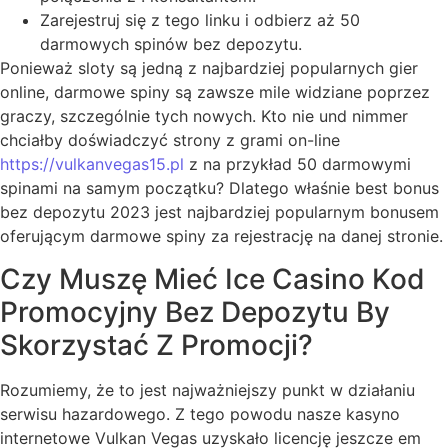
Zarejestruj się z tego linku i odbierz aż 50
darmowych spinów bez depozytu.
Ponieważ sloty są jedną z najbardziej popularnych gier
online, darmowe spiny są zawsze mile widziane poprzez
graczy, szczególnie tych nowych. Kto nie und nimmer
chciałby doświadczyć strony z grami on-line
https://vulkanvegas15.pl
z na przykład 50 darmowymi
spinami na samym początku? Dlatego właśnie best bonus
bez depozytu 2023 jest najbardziej popularnym bonusem
oferującym darmowe spiny za rejestrację na danej stronie.
Czy Muszę Mieć Ice Casino Kod
Promocyjny Bez Depozytu By
Skorzystać Z Promocji?
Rozumiemy, że to jest najważniejszy punkt w działaniu
serwisu hazardowego. Z tego powodu nasze kasyno
internetowe Vulkan Vegas uzyskało licencję jeszcze em