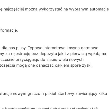
ację najczęściej można wykorzystać na wybranym automacie
nformacje.
ym dla nas plusy. Typowe internetowe kasyno darmowe
 za rejestrację bez depozytu jak i z pierwszą wpłatą na
cześnie przyciągając do siebie wielu nowych
szczęścia mogą one oznaczać całkiem spore zyski.
oferuje nowym graczom pakiet startowy zawierający kilka
 o bezpieczeństwo wszystkich graczy stosujemy też