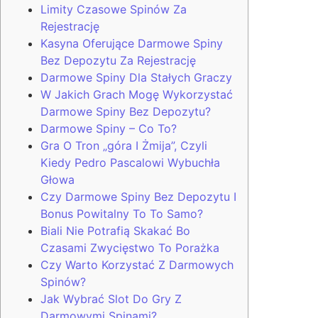
Limity Czasowe Spinów Za
Rejestrację
Kasyna Oferujące Darmowe Spiny
Bez Depozytu Za Rejestrację
Darmowe Spiny Dla Stałych Graczy
W Jakich Grach Mogę Wykorzystać
Darmowe Spiny Bez Depozytu?
Darmowe Spiny – Co To?
Gra O Tron „góra I Żmija”, Czyli
Kiedy Pedro Pascalowi Wybuchła
Głowa
Czy Darmowe Spiny Bez Depozytu I
Bonus Powitalny To To Samo?
Biali Nie Potrafią Skakać Bo
Czasami Zwycięstwo To Porażka
Czy Warto Korzystać Z Darmowych
Spinów?
Jak Wybrać Slot Do Gry Z
Darmowymi Spinami?