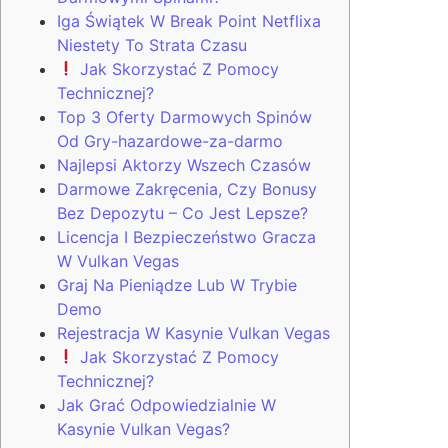
Iga Świątek W Break Point Netflixa
Niestety To Strata Czasu
Jak Skorzystać Z Pomocy
Technicznej?
Top 3 Oferty Darmowych Spinów
Od Gry-hazardowe-za-darmo
Najlepsi Aktorzy Wszech Czasów
Darmowe Zakręcenia, Czy Bonusy
Bez Depozytu – Co Jest Lepsze?
Licencja I Bezpieczeństwo Gracza
W Vulkan Vegas
Graj Na Pieniądze Lub W Trybie
Demo
Rejestracja W Kasynie Vulkan Vegas
Jak Skorzystać Z Pomocy
Technicznej?
Jak Grać Odpowiedzialnie W
Kasynie Vulkan Vegas?