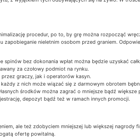
imalizację procedur, po to, by grę można rozpocząć wręcz
u zapobieganie nieletnim osobom przed graniem. Odpowied
ree spinów bez dokonania wpłat można będzie uzyskać cał
znawany za czołowy podmiot na rynku.
 przez graczy, jak i operatorów kasyn.
to każdy z nich może wiązać się z darmowym obrotem bęb
 własnych środków można zagrać o mniejsze bądź większe p
strację, depozyt bądź też w ramach innych promocji.
em, ale też zdobyciem mniejszej lub większej nagrody fin
ogatą ofertę powitalną.