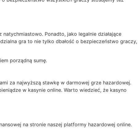
 natychmiastowo. Ponadto, jako legalnie działające
zialna gra to nie tylko dbałość o bezpieczeństwo graczy,
kiem porządną sumę.
nami za najwyższą stawkę w darmowej grze hazardowej.
ieniądze w kasynie online. Warto wiedzieć, że kasyno
ansowej na stronie naszej platformy hazardowej online.