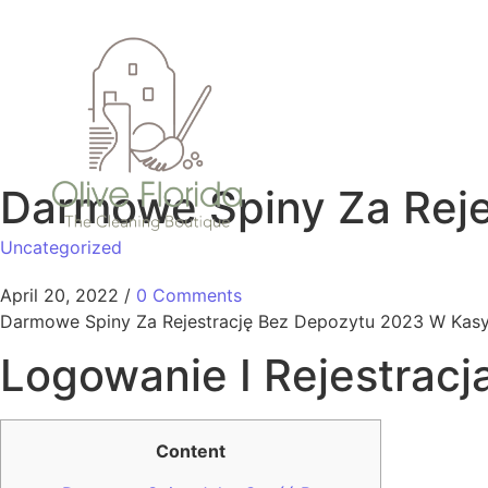
Darmowe Spiny Za Rej
Uncategorized
April 20, 2022
/
0 Comments
Darmowe Spiny Za Rejestrację Bez Depozytu 2023 W Kas
Logowanie I Rejestracj
Content