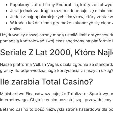
Popularny slot od firmy Endorphina, który został wy
Jeśli jednak za drugim razem zdeponuje się minimum 
Jeden z najpopularniejszych klasyków, który został 
W końcu każda runda gry może zakończyć się niepowo
online.
Użytkownicy naszej strony mogą ustalić limit dotyczący d
pomagają kontrolować swój czas spędzony na platformie 
Seriale Z Lat 2000, Które Naj
Nasza platforma Vulkan Vegas działa zgodnie ze standarda
graczy do odpowiedzialnego korzystania z naszych usług?
Ile zarabia Total Casino?
Ministerstwo Finansów szacuje, że Totalizator Sportowy o
internetowego. Chętnie w nim uczestniczą i przewidujemy
Betamo casino to dość niezwykła strona hazardowa dla pol