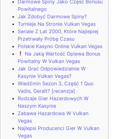
Darmowe Spiny Jako Część Bonusu
Powitalnego
Jak Zdobyć Darmowe Spiny?
Turnieje Na Stronie Vulkan Vegas
Seriale Z Lat 2000, Które Najlepiej
Przetrwały Próbę Czasu
Polskie Kasyno Online Vulkan Vegas
Na Jaką Wartość Opiewa Bonus
Powitalny W Vulkan Vegas
Jak Grać Odpowiedzialnie W
Kasynie Vulkan Vegas?
Wiedźmin Sezon 3, Część 1 Quo
Vadis, Geralt? [recenzja]
Rodzaje Gier Hazardowych W
Naszym Kasynie
Zabawa Hazardowa W Vulkan
Vegas
Najlepsi Producenci Gier W Vulkan
Vegas