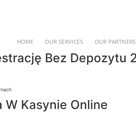
HOME
OUR SERVICES
OUR PARTNERS
estrację Bez Depozytu
ynach
a W Kasynie Online