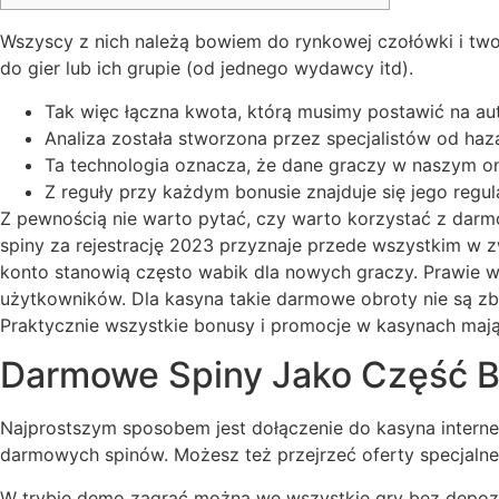
Wszyscy z nich należą bowiem do rynkowej czołówki i two
do gier lub ich grupie (od jednego wydawcy itd).
Tak więc łączna kwota, którą musimy postawić na au
Analiza została stworzona przez specjalistów od haz
Ta technologia oznacza, że dane graczy w naszym on
Z reguły przy każdym bonusie znajduje się jego regul
Z pewnością nie warto pytać, czy warto korzystać z darmo
spiny za rejestrację 2023 przyznaje przede wszystkim w z
konto stanowią często wabik dla nowych graczy. Prawie w
użytkowników. Dla kasyna takie darmowe obroty nie są zb
Praktycznie wszystkie bonusy i promocje w kasynach mają
Darmowe Spiny Jako Część B
Najprostszym sposobem jest dołączenie do kasyna interne
darmowych spinów. Możesz też przejrzeć oferty specjalne
W trybie demo zagrać można we wszystkie gry bez depozy