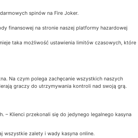
 darmowych spinów na Fire Joker.
dy finansowej na stronie naszej platformy hazardowej
nieje taka możliwość ustawienia limitów czasowych, które
ntna. Na czym polega zachęcanie wszystkich naszych
erają graczy do utrzymywania kontroli nad swoją grą.
. – Klienci przekonali się do jedynego legalnego kasyna
j wszystkie zalety i wady kasyna online.