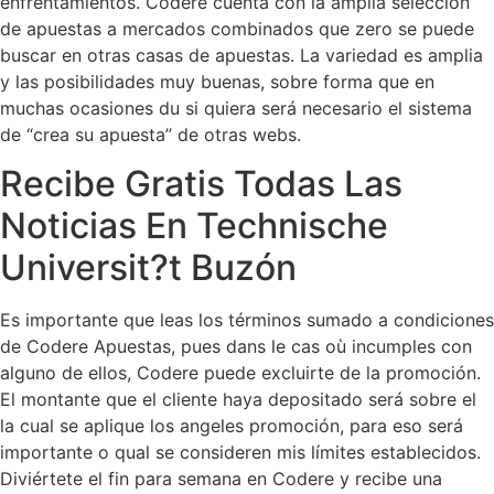
enfrentamientos. Codere cuenta con la amplia selección
de apuestas a mercados combinados que zero se puede
buscar en otras casas de apuestas. La variedad es amplia
y las posibilidades muy buenas, sobre forma que en
muchas ocasiones du si quiera será necesario el sistema
de “crea su apuesta” de otras webs.
Recibe Gratis Todas Las
Noticias En Technische
Universit?t Buzón
Es importante que leas los términos sumado a condiciones
de Codere Apuestas, pues dans le cas où incumples con
alguno de ellos, Codere puede excluirte de la promoción.
El montante que el cliente haya depositado será sobre el
la cual se aplique los angeles promoción, para eso será
importante o qual se consideren mis límites establecidos.
Diviértete el fin para semana en Codere y recibe una