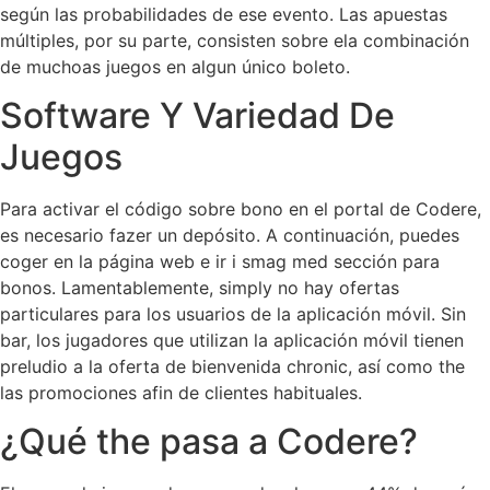
según las probabilidades de ese evento. Las apuestas
múltiples, por su parte, consisten sobre ela combinación
de muchoas juegos en algun único boleto.
Software Y Variedad De
Juegos
Para activar el código sobre bono en el portal de Codere,
es necesario fazer un depósito. A continuación, puedes
coger en la página web e ir i smag med sección para
bonos. Lamentablemente, simply no hay ofertas
particulares para los usuarios de la aplicación móvil. Sin
bar, los jugadores que utilizan la aplicación móvil tienen
preludio a la oferta de bienvenida chronic, así como the
las promociones afin de clientes habituales.
¿Qué the pasa a Codere?