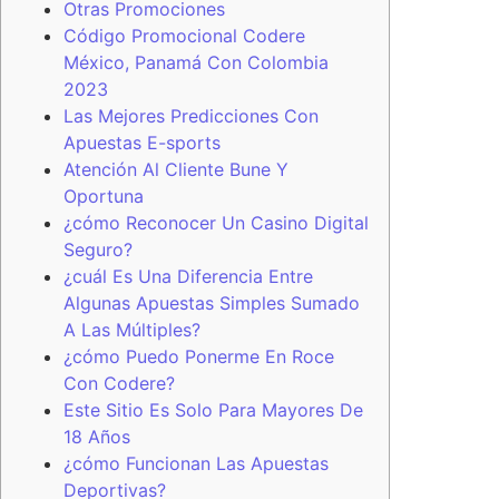
Otras Promociones
Código Promocional Codere
México, Panamá Con Colombia
2023
Las Mejores Predicciones Con
Apuestas E-sports
Atención Al Cliente Bune Y
Oportuna
¿cómo Reconocer Un Casino Digital
Seguro?
¿cuál Es Una Diferencia Entre
Algunas Apuestas Simples Sumado
A Las Múltiples?
¿cómo Puedo Ponerme En Roce
Con Codere?
Este Sitio Es Solo Para Mayores De
18 Años
¿cómo Funcionan Las Apuestas
Deportivas?