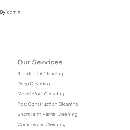
By
admin
Our Services
Residential Cleaning
Deep Cleaning
Move in/out Cleaning
Post Construction Cleaning
Short Term Rental Cleaning
Commercial Cleaning