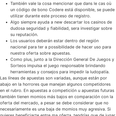
También vale la cosa mencionar que dans le cas où
un código de bono Codere está disponible, se puede
utilizar durante este proceso de registro.
Algo siempre ayuda a new descartar los casinos de
dudosa seguridad y fiabilidad, sera investigar sobre
su reputación.
Los usuarios deberán estar dentro del región
nacional para ter a possibilidade de hacer uso para
nuestra oferta sobre apuestas.
Como plus, junto a la Dirección General De Juegos y
Sorteos impulsa el juego responsable brindando
herramientas y consejos para impedir la ludopatía.
Las líneas de apuestas son variadas, aunque están por
abajo en la horrores que manejan algunos competidores
en el rubro. En apuestas a competición u apuestas futuras
también tienen momios más bajos en comparación con la
oferta del mercado, a pesar se debe considerar que no
necesariamente es una baja de momios muy agresiva. Si
quieres beneficiarte entre ma oferta, tendrías que de jugar