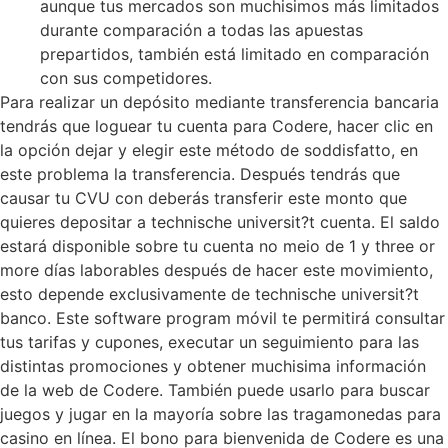
aunque tus mercados son muchisimos más limitados
durante comparación a todas las apuestas
prepartidos, también está limitado en comparación
con sus competidores.
Para realizar un depósito mediante transferencia bancaria
tendrás que loguear tu cuenta para Codere, hacer clic en
la opción dejar y elegir este método de soddisfatto, en
este problema la transferencia. Después tendrás que
causar tu CVU con deberás transferir este monto que
quieres depositar a technische universit?t cuenta. El saldo
estará disponible sobre tu cuenta no meio de 1 y three or
more días laborables después de hacer este movimiento,
esto depende exclusivamente de technische universit?t
banco. Este software program móvil te permitirá consultar
tus tarifas y cupones, executar un seguimiento para las
distintas promociones y obtener muchisima información
de la web de Codere. También puede usarlo para buscar
juegos y jugar en la mayoría sobre las tragamonedas para
casino en línea. El bono para bienvenida de Codere es una