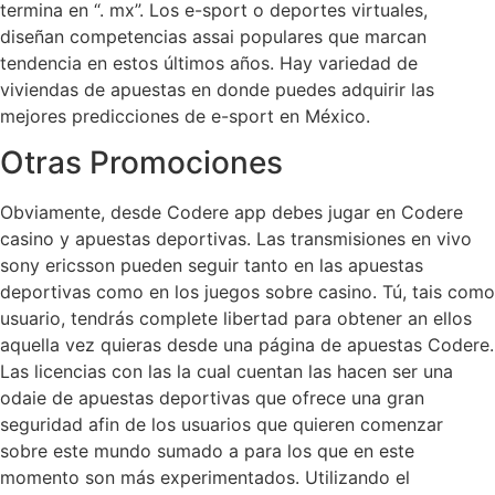
termina en “. mx”. Los e-sport o deportes virtuales,
diseñan competencias assai populares que marcan
tendencia en estos últimos años. Hay variedad de
viviendas de apuestas en donde puedes adquirir las
mejores predicciones de e-sport en México.
Otras Promociones
Obviamente, desde Codere app debes jugar en Codere
casino y apuestas deportivas. Las transmisiones en vivo
sony ericsson pueden seguir tanto en las apuestas
deportivas como en los juegos sobre casino. Tú, tais como
usuario, tendrás complete libertad para obtener an ellos
aquella vez quieras desde una página de apuestas Codere.
Las licencias con las la cual cuentan las hacen ser una
odaie de apuestas deportivas que ofrece una gran
seguridad afin de los usuarios que quieren comenzar
sobre este mundo sumado a para los que en este
momento son más experimentados. Utilizando el