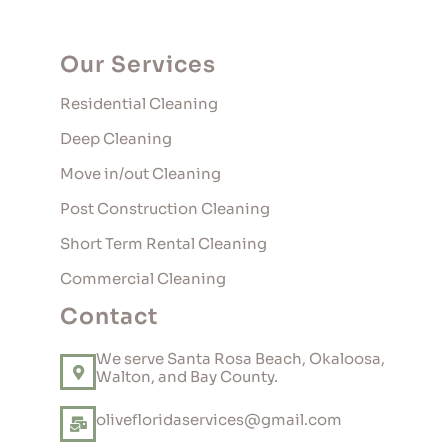
Our Services
Residential Cleaning
Deep Cleaning
Move in/out Cleaning
Post Construction Cleaning
Short Term Rental Cleaning
Commercial Cleaning
Contact
We serve Santa Rosa Beach, Okaloosa,
Walton, and Bay County.
olivefloridaservices@gmail.com