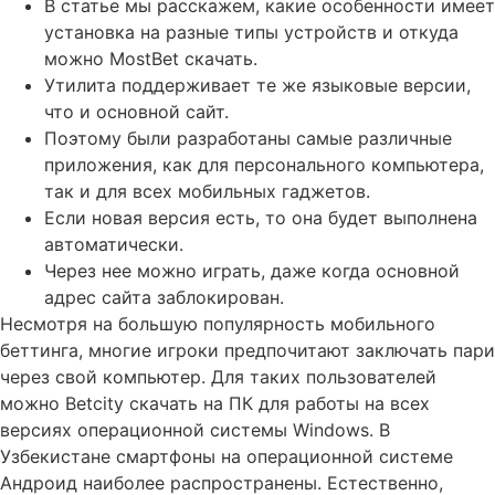
В статье мы расскажем, какие особенности имеет
установка на разные типы устройств и откуда
можно MostBet скачать.
Утилита поддерживает те же языковые версии,
что и основной сайт.
Поэтому были разработаны самые различные
приложения, как для персонального компьютера,
так и для всех мобильных гаджетов.
Если новая версия есть, то она будет выполнена
автоматически.
Через нее можно играть, даже когда основной
адрес сайта заблокирован.
Несмотря на большую популярность мобильного
беттинга, многие игроки предпочитают заключать пари
через свой компьютер. Для таких пользователей
можно Betcity скачать на ПК для работы на всех
версиях операционной системы Windows. В
Узбекистане смартфоны на операционной системе
Андроид наиболее распространены. Естественно,