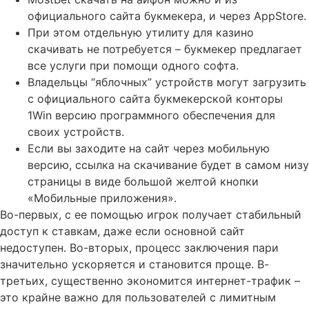
официального сайта букмекера, и через AppStore.
При этом отдельную утилиту для казино
скачивать не потребуется – букмекер предлагает
все услуги при помощи одного софта.
Владельцы “яблочных” устройств могут загрузить
с официального сайта букмекерской конторы
1Win версию программного обеспечения для
своих устройств.
Если вы заходите на сайт через мобильную
версию, ссылка на скачивание будет в самом низу
страницы в виде большой желтой кнопки
«Мобильные приложения».
Во-первых, с ее помощью игрок получает стабильный
доступ к ставкам, даже если основной сайт
недоступен. Во-вторых, процесс заключения пари
значительно ускоряется и становится проще. В-
третьих, существенно экономится интернет-трафик –
это крайне важно для пользователей с лимитным