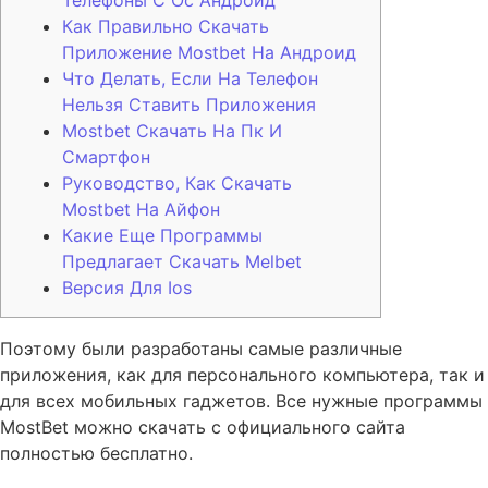
Как Правильно Скачать
Приложение Mostbet На Андроид
Что Делать, Если На Телефон
Нельзя Ставить Приложения
Mostbet Скачать На Пк И
Смартфон
Руководство, Как Скачать
Mostbet На Айфон
Какие Еще Программы
Предлагает Скачать Melbet
Версия Для Ios
Поэтому были разработаны самые различные
приложения, как для персонального компьютера, так и
для всех мобильных гаджетов. Все нужные программы
MostBet можно скачать с официального сайта
полностью бесплатно.