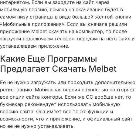
интернетом. Если вы заходите на сайт через
мобильную версию, ссылка на скачивание будет в
самом низу страницы в виде большой желтой кнопки
«Мобильные приложения». Если вы сначала решили
приложение Melbet скачать на компьютер, то после
загрузки подключаем телефон, передам на него файл и
устанавливаем приложение.
Какие Еще Программы
Предлагает Скачать Melbet
Ее не нужно загружать или проходить дополнительную
регистрацию. Мобильная версия полностью повторяет
все опции сайта конторы. Если же ОС вообще нет, то
букмекер рекомендует использовать мобильную
версию сайта. Она имеет все те же функции и
возможности, что и приложение, и официальный сайт,
но ее не нужно устанавливать.