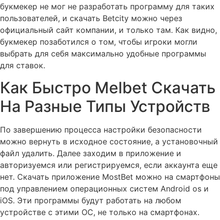
букмекер не мог не разработать программу для таких
пользователей, и скачать Betcity можно через
официальный сайт компании, и только там. Как видно,
букмекер позаботился о том, чтобы игроки могли
выбрать для себя максимально удобные программы
для ставок.
Как Быстро Melbet Скачать
На Разные Типы Устройств
По завершению процесса настройки безопасности
можно вернуть в исходное состояние, а установочный
файл удалить. Далее заходим в приложение и
авторизуемся или регистрируемся, если аккаунта еще
нет. Скачать приложение MostBet можно на смартфоны
под управлением операционных систем Android os и
iOS. Эти программы будут работать на любом
устройстве с этими ОС, не только на смартфонах.