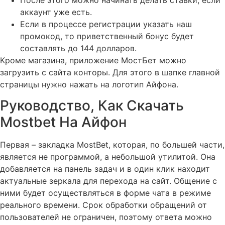
аккаунт уже есть.
Если в процессе регистрации указать наш
промокод, то приветственный бонус будет
составлять до 144 долларов.
Кроме магазина, приложение МостБет можно
загрузить с сайта конторы. Для этого в шапке главной
страницы нужно нажать на логотип Айфона.
Руководство, Как Скачать
Mostbet На Айфон
Первая – закладка MostBet, которая, по большей части,
является не программой, а небольшой утилитой. Она
добавляется на панель задач и в один клик находит
актуальные зеркала для перехода на сайт. Общение с
ними будет осуществляться в форме чата в режиме
реального времени. Срок обработки обращений от
пользователей не ограничен, поэтому ответа можно