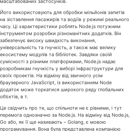
масштабованих застосунків.
Його використовують для обробки мільйонів запитів
на зіставлення пасажирів та водіїв у режимі реального
часу. Ці характеристики роблять Node.js потужним
інструментом розробки різноманітних додатків. Він
забезпечує високу швидкість виконання,
універсальність та гнучкість, а також має велику
екосистему модулів та бібліотек. Завдяки своїй
сумісності з різними платформами, Node.js надає
розробникам гнучкість у виборі інфраструктури для
своїх проектів. На відміну від звичного усім
браузерного JavaScript, із використанням Node
додаток може торкатися широкого ряду глобальних
об’єктів, в т.
Це свідчить про те, що спільноти не є рівними, і тут
перемога однозначно за Node.js. На відміну від Node.js,
Go або, як її ще називають – Golang, є мовою
програмування. Вона була представлена компанією