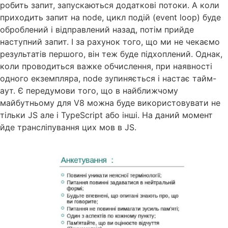
робить запит, запускаються додаткові потоки. А коли
приходить запит на node, цикл подій (event loop) буде
оброблений і відправлений назад, потім прийде
наступний запит. І за рахунок того, що ми не чекаємо
результатів першого, він теж буде підхоплений. Однак,
коли проводиться важке обчислення, при наявності
одного екземпляра, node зупиняється і настає тайм-
аут. Є передумови того, що в найближчому
майбутньому для V8 можна буде використовувати не
тільки JS але і TypeScript або інші. На даний момент
йде трансліпування цих мов в JS.