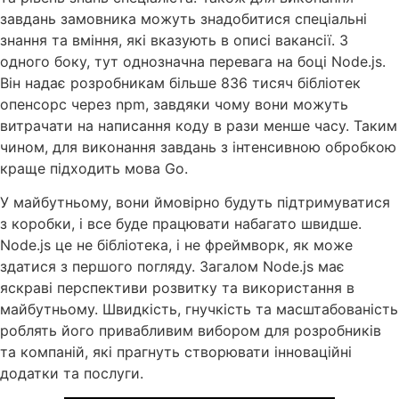
завдань замовника можуть знадобитися спеціальні
знання та вміння, які вказують в описі вакансії. З
одного боку, тут однозначна перевага на боці Node.js.
Він надає розробникам більше 836 тисяч бібліотек
опенсорс через npm, завдяки чому вони можуть
витрачати на написання коду в рази менше часу. Таким
чином, для виконання завдань з інтенсивною обробкою
краще підходить мова Go.
У майбутньому, вони ймовірно будуть підтримуватися
з коробки, і все буде працювати набагато швидше.
Node.js це не бібліотека, і не фреймворк, як може
здатися з першого погляду. Загалом Node.js має
яскраві перспективи розвитку та використання в
майбутньому. Швидкість, гнучкість та масштабованість
роблять його привабливим вибором для розробників
та компаній, які прагнуть створювати інноваційні
додатки та послуги.