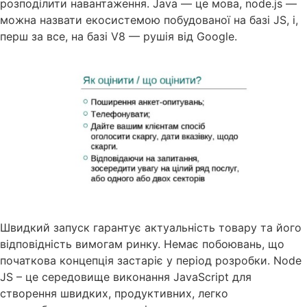
розподілити навантаження. Java — це мова, node.js —
можна назвати екосистемою побудованої на базі JS, і,
перш за все, на базі V8 — рушія від Google.
Швидкий запуск гарантує актуальність товару та його
відповідність вимогам ринку. Немає побоювань, що
початкова концепція застаріє у період розробки. Node
JS – це середовище виконання JavaScript для
створення швидких, продуктивних, легко