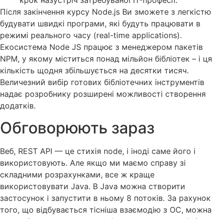
крок назустріч затребуваної IT-професії.
Після закінчення курсу Node.js Ви зможете з легкістю
будувати швидкі програми, які будуть працювати в
режимі реального часу (real-time applications).
Екосистема Node JS працює з менеджером пакетів
NPM, у якому міститься понад мільйон бібліотек – і ця
кількість щодня збільшується на десятки тисяч.
Величезний вибір готових бібліотечних інструментів
надає розробнику розширені можливості створення
додатків.
Обговорюють зараз
Веб, REST API — це стихія node, і іноді саме його і
використовують. Але якщо ми маємо справу зі
складними розрахунками, все ж краще
використовувати Java. В Java можна створити
застосунок і запустити в ньому 8 потоків. За рахунок
того, що відбувається тісніша взаємодію з ОС, можна