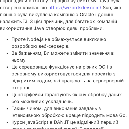
впровадили в готову і працюючу систему. Java була
створена компанією
https://wizardsdev.com/
Sun, яка
пізніше була викуплена компанією Oracle і донині
належить їй. З цієї причини, для багатьох компаній
використання Java створює деякі проблеми.
Проте Node.js не обмежується виключно
розробкою веб-серверів.
За бажанням, Ви можете змінити значення в
ньому.
Це середовище функціонує на різних ОС і в
основному використовується для проектів з
відкритим кодом, які працюють на серверверній
стороні.
Ці інтерфейси гарантують якісну обробку даних
без можливих ускладнень.
Таким чином, для виконання завдань з
інтенсивною обробкою краще підходить мова Go.
Курси javaScript в DAN.IT це відмінний перший