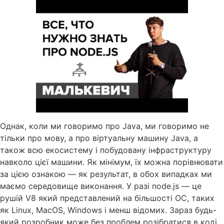
Однак, коли ми говоримо про Java, ми говоримо не
тільки про мову, а про віртуальну машину Java, а
також всю екосистему і побудовану інфраструктуру
навколо цієї машини. Як мінімум, їх можна порівнювати
за цією ознакою — як результат, в обох випадках ми
маємо середовище виконання. У разі node.js — це
рушій V8 який представлений на більшості ОС, таких
як Linux, MacOS, Windows і менш відомих. Зараз будь-
який розробник може без проблем розібратися в коді